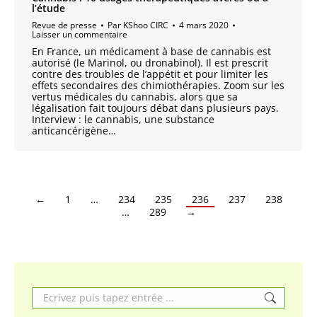
l’étude
Revue de presse
Par
KShoo CIRC
4 mars 2020
Laisser un commentaire
En France, un médicament à base de cannabis est
autorisé (le Marinol, ou dronabinol). Il est prescrit
contre des troubles de l’appétit et pour limiter les
effets secondaires des chimiothérapies. Zoom sur les
vertus médicales du cannabis, alors que sa
légalisation fait toujours débat dans plusieurs pays.
Interview : le cannabis, une substance
anticancérigène…
←
1
…
234
235
236
237
238
…
289
→
Search: