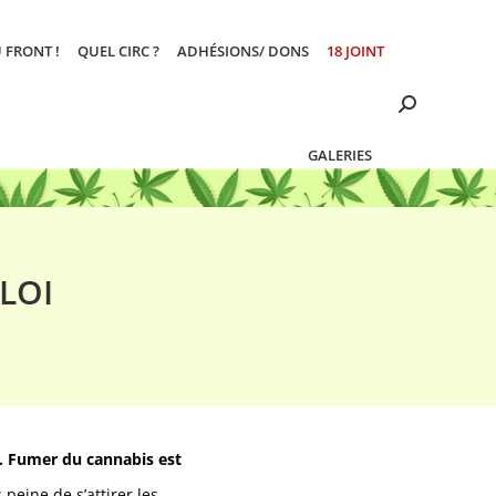
 FRONT !
QUEL CIRC ?
ADHÉSIONS/ DONS
18 JOINT
Search:
GALERIES
LOI
x. Fumer du cannabis est
eine de s’attirer les