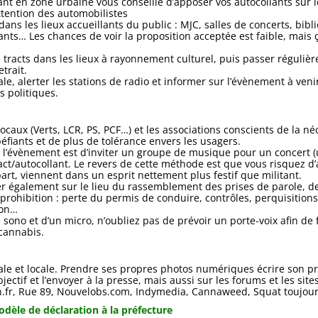
itant en zone urbaine vous conseille d’apposer vos autocollants sur 
’attention des automobilistes
 dans les lieux accueillants du public : MJC, salles de concerts, bi
ts… Les chances de voir la proposition acceptée est faible, mais 
e tracts dans les lieux à rayonnement culturel, puis passer réguliè
trait.
le, alerter les stations de radio et informer sur l’évènement à veni
s politiques.
 locaux (Verts, LCR, PS, PCF…) et les associations conscients de la 
péfiants et de plus de tolérance envers les usagers.
l’évènement est d’inviter un groupe de musique pour un concert 
tract/autocollant. Le revers de cette méthode est que vous risquez d
art, viennent dans un esprit nettement plus festif que militant.
r également sur le lieu du rassemblement des prises de parole, 
prohibition : perte du permis de conduire, contrôles, perquisitions
ion…
e sono et d’un micro, n’oubliez pas de prévoir un porte-voix afin de
cannabis.
nale et locale. Prendre ses propres photos numériques écrire son
jectif et l’envoyer à la presse, mais aussi sur les forums et les sites
n.fr, Rue 89, Nouvelobs.com, Indymedia, Cannaweed, Squat toujour
odèle de déclaration à la préfecture