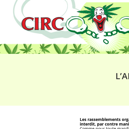
L’
Les rassemblements organ
interdit, par contre man
Comme pour toute manifes