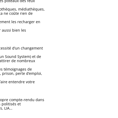
les poteaux des feux
bliothèques, médiathèques,
ça ne coûte rien de
rement les recharger en
r aussi bien les
nécessité d’un changement
(un Sound System) et de
’attirer de nombreux
des témoignages de
, prison, perte d’emploi,
 faire entendre votre
 propre compte-rendu dans
 politisés et
s, LIA…