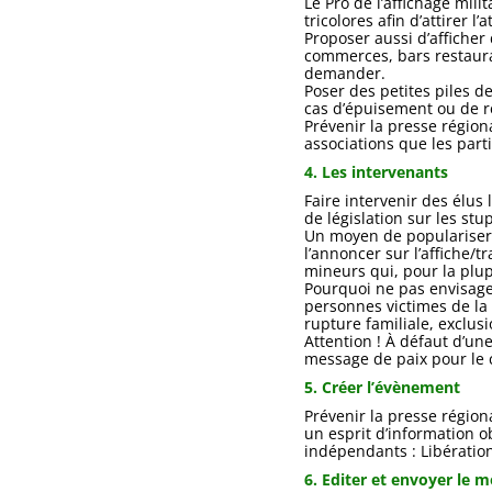
Le Pro de l’affichage mil
tricolores afin d’attirer l
Proposer aussi d’afficher
commerces, bars restauran
demander.
Poser des petites piles d
cas d’épuisement ou de re
Prévenir la presse régiona
associations que les parti
4. Les intervenants
Faire intervenir des élus
de législation sur les stu
Un moyen de populariser 
l’annoncer sur l’affiche/
mineurs qui, pour la plup
Pourquoi ne pas envisage
personnes victimes de la 
rupture familiale, exclus
Attention ! À défaut d’un
message de paix pour le 
5. Créer l’évènement
Prévenir la presse régio
un esprit d’information ob
indépendants : Libératio
6. Editer et envoyer le m