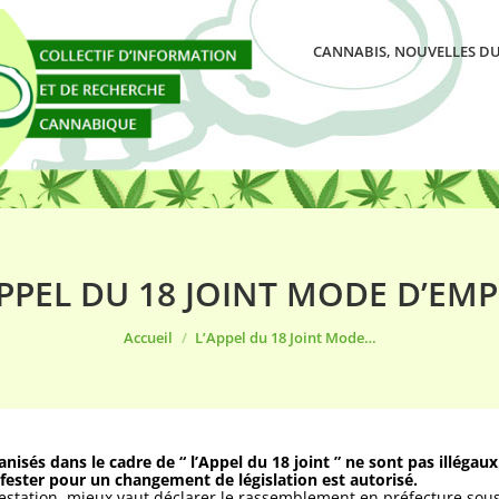
CANNABIS, NOUVELLES DU
APPEL DU 18 JOINT MODE D’EMP
Vous êtes ici :
Accueil
L’Appel du 18 Joint Mode…
isés dans le cadre de “ l’Appel du 18 joint ” ne sont pas illégau
ifester pour un changement de législation est autorisé.
tation, mieux vaut déclarer le rassemblement en préfecture sous p