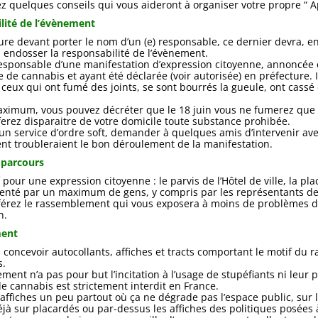
z quelques conseils qui vous aideront à organiser votre propre “ Ap
lité de l’évènement
ure devant porter le nom d’un (e) responsable, ce dernier devra, en
n, endosser la responsabilité de l’évènement.
responsable d’une manifestation d’expression citoyenne, annoncé
de cannabis et ayant été déclarée (voir autorisée) en préfecture. Il 
eux qui ont fumé des joints, se sont bourrés la gueule, ont cassé 
ximum, vous pouvez décréter que le 18 juin vous ne fumerez que q
ferez disparaitre de votre domicile toute substance prohibée.
 un service d’ordre soft, demander à quelques amis d’intervenir av
nt troubleraient le bon déroulement de la manifestation.
u parcours
f pour une expression citoyenne : le parvis de l’Hôtel de ville, la pla
enté par un maximum de gens, y compris par les représentants de
férez le rassemblement qui vous exposera à moins de problèmes d’
n.
ment
concevoir autocollants, affiches et tracts comportant le motif du r
s.
ment n’a pas pour but l’incitation à l’usage de stupéfiants ni leur 
de cannabis est strictement interdit en France.
 affiches un peu partout où ça ne dégrade pas l’espace public, sur 
déjà sur placardés ou par-dessus les affiches des politiques posées à