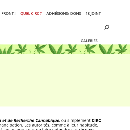
 FRONT !
QUEL CIRC ?
ADHÉSIONS/ DONS
18 JOINT
Search:
GALERIES
on et de Recherche Cannabique
, ou simplement
CIRC
émancipation. Les autorités, comme à leur habitude,
hef, ne manqua pas de faire entendre ses réserves.