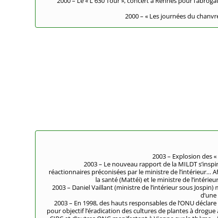
2000 – Le « L 630 Tour », concert à Rennes pour l’abrogat
2000 – « Les journées du chanvre 
2003 – Explosion des «
2003 – Le nouveau rapport de la MILDT s’ins
réactionnaires préconisées par le ministre de l’intérieur… 
la santé (Mattéi) et le ministre de l’intérie
2003 – Daniel Vaillant (ministre de l’intérieur sous Jospin)
d’une 
2003 – En 1998, des hauts responsables de l’ONU déclare l
pour objectif l’éradication des cultures de plantes à drogue 