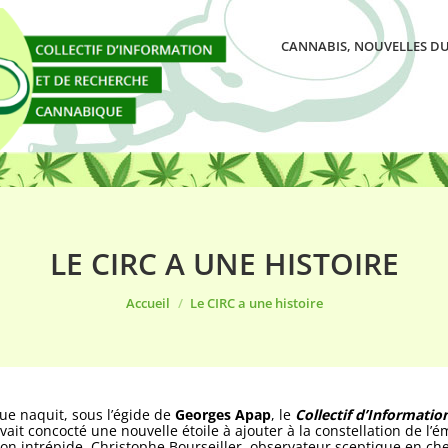
CANNABIS, NOUVELLES DU
LE CIRC A UNE HISTOIRE
Vous êtes ici :
Accueil
Le CIRC a une histoire
 que naquit, sous l’égide de
Georges Apap
, le
Collectif d’Informati
ait concocté une nouvelle étoile à ajouter à la constellation de l’
ation intrépide. Christophe Bourseiller, observateur sceptique en c