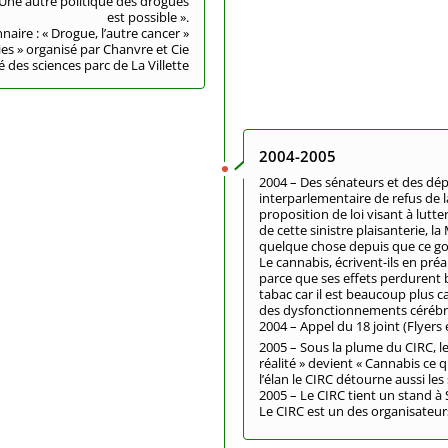
 Une autre politique des drogues
est possible ».
aire : « Drogue, l’autre cancer »
es » organisé par Chanvre et Cie
té des sciences parc de La Villette
2004-2005
2004 – Des sénateurs et des dép
interparlementaire de refus de l
proposition de loi visant à lutte
de cette sinistre plaisanterie, la
quelque chose depuis que ce go
Le cannabis, écrivent-ils en préa
parce que ses effets perdurent 
tabac car il est beaucoup plus
des dysfonctionnements cérébr
2004 – Appel du 18 joint (Flyers 
2005 – Sous la plume du CIRC, le
réalité » devient « Cannabis ce 
l’élan le CIRC détourne aussi les
2005 – Le CIRC tient un stand à S
Le CIRC est un des organisateur