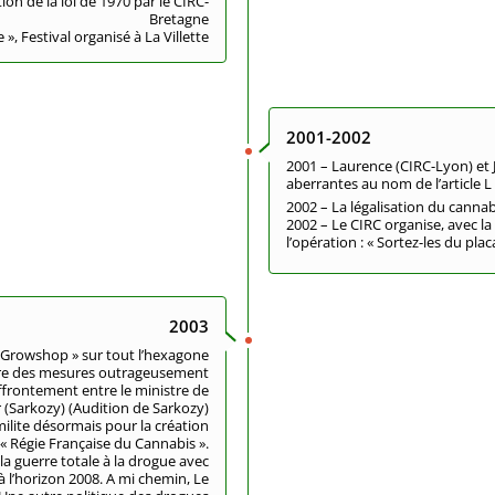
ion de la loi de 1970 par le CIRC-
Bretagne
», Festival organisé à La Villette
2001-2002
2001 – Laurence (CIRC-Lyon) et 
aberrantes au nom de l’article L
2002 – La légalisation du cannab
2002 – Le CIRC organise, avec la 
l’opération : « Sortez-les du plac
2003
 Growshop » sur tout l’hexagone
pire des mesures outrageusement
Affrontement entre le ministre de
ur (Sarkozy) (Audition de Sarkozy)
 milite désormais pour la création
« Régie Française du Cannabis ».
a guerre totale à la drogue avec
à l’horizon 2008. A mi chemin, Le