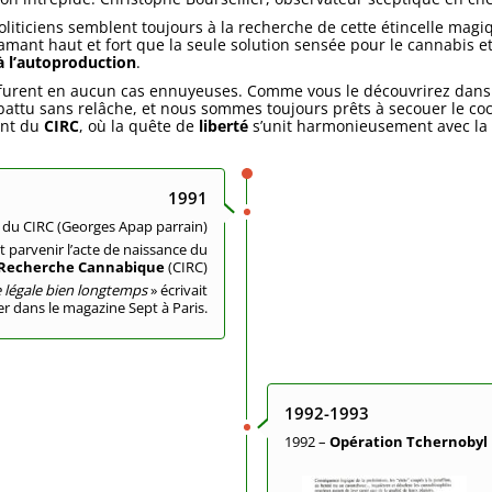
liticiens semblent toujours à la recherche de cette étincelle magiq
mant haut et fort que la seule solution sensée pour le cannabis et
 à l’autoproduction
.
ne furent en aucun cas ennuyeuses. Comme vous le découvrirez dans
débattu sans relâche, et nous sommes toujours prêts à secouer le co
ant du
CIRC
, où la quête de
liberté
s’unit harmonieusement avec la
1991
 du CIRC (Georges Apap parrain)
it parvenir l’acte de naissance du
de Recherche Cannabique
(CIRC)
te légale bien longtemps
» écrivait
er dans le magazine Sept à Paris.
1992-1993
1992 –
Opération Tchernobyl