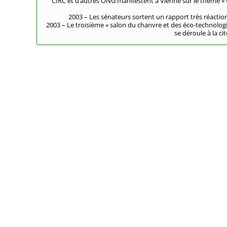
CIRC et d’autres ONG manifestent à Vienne sur le thème «
2003 – Les sénateurs sortent un rapport très réactionn
2003 – Le troisième « salon du chanvre et des éco-technologi
se déroule à la ci