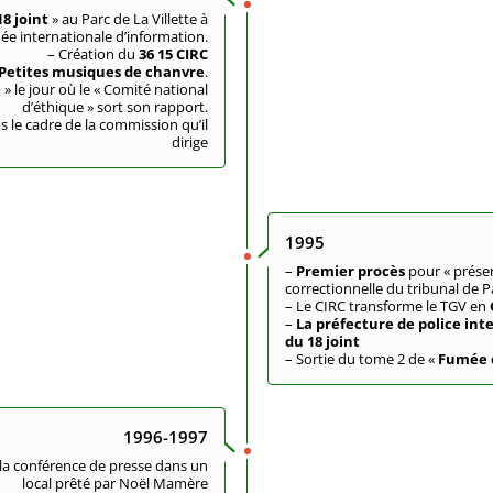
8 joint
» au Parc de La Villette à
née internationale d’information.
– Création du
36 15 CIRC
Petites musiques de chanvre
.
e
» le jour où le « Comité national
d’éthique » sort son rapport.
 le cadre de la commission qu’il
dirige
1995
–
Premier procès
pour « prése
correctionnelle du tribunal de P
– Le CIRC transforme le TGV en
–
La préfecture de police int
du 18 joint
– Sortie du tome 2 de «
Fumée 
1996-1997
et la conférence de presse dans un
local prêté par Noël Mamère