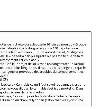
utés de la droite dure dépose le 16 juin au nom du « Groupe
a banalisation de la drogue » (fort de 140 députés) une
r contre la toxicomanie… Pour Bernard Plasait, l’instigateur
 MILDT « ne sert à rien puisqu’elle n’a pas été fichue de faire
uvernement est en place. »
mbule à leur projet de loi, « est plus dangereux que l’alcool
beaucoup plus longtemps. Il est aussi plus dangereux que le
 cancérigène et provoque des troubles du comportement et
aux. »
et CP)
 fascicule « Cannabis ce qu’il faut savoir Le cannabis est une
qu’on ne vous dit pas, le cannabis c’est trop mortel »… Dans
 spots déclinés dans les médias.
olidays, l’occasion pour les festivaliers de tester le vapo.
s du salon du chanvre lyonnais (salon chanvre Lyon 2005)