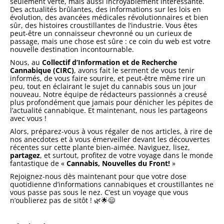
seulement verte, mais aussi incroyablement intéressante.
Des actualités brûlantes, des informations sur les lois en
évolution, des avancées médicales révolutionnaires et bien
sûr, des histoires croustillantes de l’industrie. Vous êtes
peut-être un connaisseur chevronné ou un curieux de
passage, mais une chose est sûre : ce coin du web est votre
nouvelle destination incontournable.
Nous, au
Collectif d’Information et de Recherche
Cannabique (CIRC)
, avons fait le serment de vous tenir
informés, de vous faire sourire, et peut-être même rire un
peu, tout en éclairant le sujet du cannabis sous un jour
nouveau. Notre équipe de rédacteurs passionnés a creusé
plus profondément que jamais pour dénicher les pépites de
l’actualité cannabique. Et maintenant, nous les partageons
avec vous !
Alors, préparez-vous à vous régaler de nos articles, à rire de
nos anecdotes et à vous émerveiller devant les découvertes
récentes sur cette plante bien-aimée. Naviguez, lisez,
partagez
, et surtout, profitez de votre voyage dans le monde
fantastique de «
Cannabis, Nouvelles du Front!
»
Rejoignez-nous dès maintenant pour que votre dose
quotidienne d’informations cannabiques et croustillantes ne
vous passe pas sous le nez. C’est un voyage que vous
n’oublierez pas de sitôt ! 🌿🌟😄