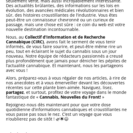
seulement verte, mais aussi incroyablement intéressante.
Des actualités brûlantes, des informations sur les lois en
évolution, des avancées médicales révolutionnaires et bien
sûr, des histoires croustillantes de l’industrie. Vous êtes
peut-être un connaisseur chevronné ou un curieux de
passage, mais une chose est sûre : ce coin du web est votre
nouvelle destination incontournable.
Nous, au
Collectif d’Information et de Recherche
Cannabique (CIRC)
, avons fait le serment de vous tenir
informés, de vous faire sourire, et peut-être même rire un
peu, tout en éclairant le sujet du cannabis sous un jour
nouveau. Notre équipe de rédacteurs passionnés a creusé
plus profondément que jamais pour dénicher les pépites de
l’actualité cannabique. Et maintenant, nous les partageons
avec vous !
Alors, préparez-vous à vous régaler de nos articles, à rire de
nos anecdotes et à vous émerveiller devant les découvertes
récentes sur cette plante bien-aimée. Naviguez, lisez,
partagez
, et surtout, profitez de votre voyage dans le monde
fantastique de «
Cannabis, Nouvelles du Front!
»
Rejoignez-nous dès maintenant pour que votre dose
quotidienne d’informations cannabiques et croustillantes ne
vous passe pas sous le nez. C’est un voyage que vous
n’oublierez pas de sitôt ! 🌿🌟😄