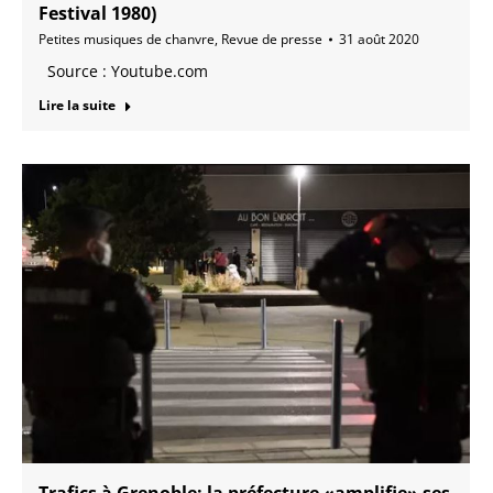
Festival 1980)
Petites musiques de chanvre
,
Revue de presse
31 août 2020
Source : Youtube.com
Lire la suite
Trafics à Grenoble: la préfecture «amplifie» ses