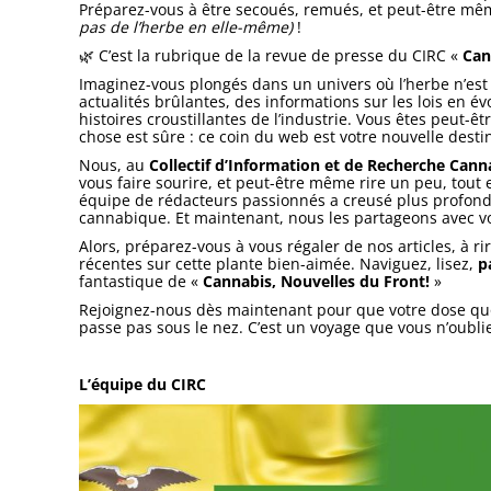
Préparez-vous à être secoués, remués, et peut-être mê
pas de l’herbe en elle-même)
!
🌿 C’est la rubrique de la revue de presse du CIRC «
Can
Imaginez-vous plongés dans un univers où l’herbe n’est
actualités brûlantes, des informations sur les lois en é
histoires croustillantes de l’industrie. Vous êtes peut
chose est sûre : ce coin du web est votre nouvelle dest
Nous, au
Collectif d’Information et de Recherche Cann
vous faire sourire, et peut-être même rire un peu, tout
équipe de rédacteurs passionnés a creusé plus profondé
cannabique. Et maintenant, nous les partageons avec v
Alors, préparez-vous à vous régaler de nos articles, à r
récentes sur cette plante bien-aimée. Naviguez, lisez,
p
fantastique de «
Cannabis, Nouvelles du Front!
»
Rejoignez-nous dès maintenant pour que votre dose quo
passe pas sous le nez. C’est un voyage que vous n’oublie
L’équipe du CIRC