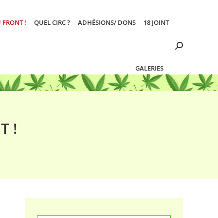
 FRONT !
QUEL CIRC ?
ADHÉSIONS/ DONS
18 JOINT
Search:
GALERIES
T !