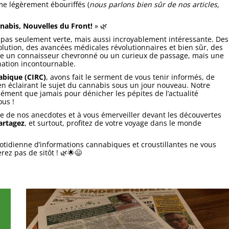
me légèrement ébouriffés (
nous parlons bien sûr de nos articles,
nabis, Nouvelles du Front!
» 🌿
 pas seulement verte, mais aussi incroyablement intéressante. Des
volution, des avancées médicales révolutionnaires et bien sûr, des
-être un connaisseur chevronné ou un curieux de passage, mais une
ination incontournable.
abique (CIRC)
, avons fait le serment de vous tenir informés, de
 en éclairant le sujet du cannabis sous un jour nouveau. Notre
ment que jamais pour dénicher les pépites de l’actualité
ous !
ire de nos anecdotes et à vous émerveiller devant les découvertes
artagez
, et surtout, profitez de votre voyage dans le monde
tidienne d’informations cannabiques et croustillantes ne vous
rez pas de sitôt ! 🌿🌟😄