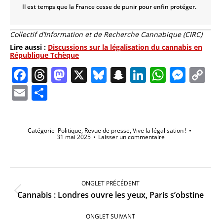
Il est temps que la France cesse de punir pour enfin protéger.
Collectif d’Information et de Recherche Cannabique (CIRC)
Lire aussi :
Discussions sur la légalisation du cannabis en
République Tchèque
Facebook
Threads
Mastodon
X
Bluesky
Snapchat
LinkedIn
Whats
Mes
C
Li
Email
Partager
Catégorie
Politique
,
Revue de presse
,
Vive la légalisation !
31 mai 2025
Laisser un commentaire
Navigation
de
ONGLET PRÉCÉDENT
commentaire
Onglet
Cannabis : Londres ouvre les yeux, Paris s’obstine
précédent
ONGLET SUIVANT