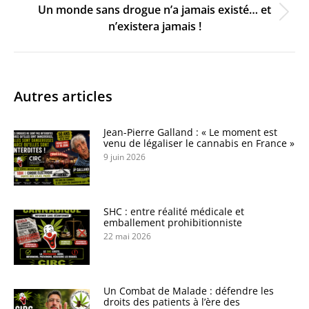
Un monde sans drogue n’a jamais existé… et
Onglet
n’existera jamais !
suivant
Autres articles
Jean-Pierre Galland : « Le moment est
venu de légaliser le cannabis en France »
9 juin 2026
SHC : entre réalité médicale et
emballement prohibitionniste
22 mai 2026
Un Combat de Malade : défendre les
droits des patients à l’ère des