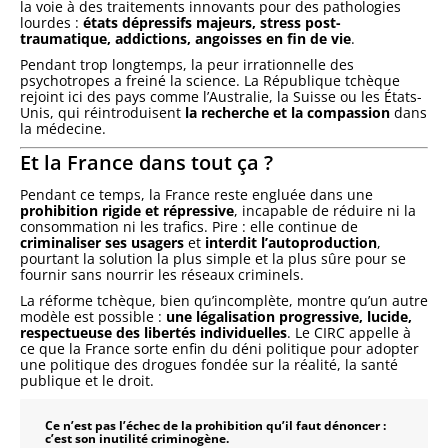
la voie à des traitements innovants pour des pathologies
lourdes :
états dépressifs majeurs, stress post-
traumatique, addictions, angoisses en fin de vie
.
Pendant trop longtemps, la peur irrationnelle des
psychotropes a freiné la science. La République tchèque
rejoint ici des pays comme l’Australie, la Suisse ou les États-
Unis, qui réintroduisent
la recherche et la compassion
dans
la médecine.
Et la France dans tout ça ?
Pendant ce temps, la France reste engluée dans une
prohibition rigide et répressive
, incapable de réduire ni la
consommation ni les trafics. Pire : elle continue de
criminaliser ses usagers
et
interdit l’autoproduction
,
pourtant la solution la plus simple et la plus sûre pour se
fournir sans nourrir les réseaux criminels.
La réforme tchèque, bien qu’incomplète, montre qu’un autre
modèle est possible :
une légalisation progressive, lucide,
respectueuse des libertés individuelles
. Le CIRC appelle à
ce que la France sorte enfin du déni politique pour adopter
une politique des drogues fondée sur la réalité, la santé
publique et le droit.
Ce n’est pas l’échec de la prohibition qu’il faut dénoncer :
c’est son inutilité criminogène.