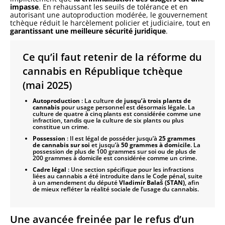
impasse
. En rehaussant les seuils de tolérance et en
autorisant une autoproduction modérée, le gouvernement
tchèque réduit le harcèlement policier et judiciaire, tout en
garantissant une meilleure sécurité juridique
.
Ce qu’il faut retenir de la réforme du
cannabis en République tchèque
(mai 2025)
Autoproduction
:
La culture de
jusqu’à trois plants de
cannabis
pour usage personnel est désormais légale.
La
culture de quatre à cinq plants est considérée comme une
infraction, tandis que la culture de six plants ou plus
constitue un crime.
Possession
:
Il est légal de posséder jusqu’à
25 grammes
de cannabis sur soi
et jusqu’à
50 grammes à domicile
.
La
possession de plus de 100 grammes sur soi ou de plus de
200 grammes à domicile est considérée comme un crime.
Cadre légal
:
Une section spécifique pour les infractions
liées au cannabis a été introduite dans le Code pénal, suite
à un amendement du député
Vladimír Balaš (STAN)
, afin
de mieux refléter la réalité sociale de l’usage du cannabis.
Une avancée freinée par le refus d’un