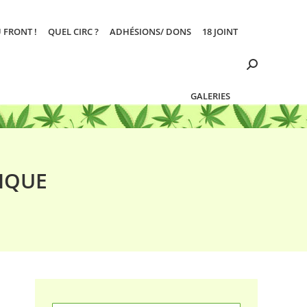
 FRONT !
QUEL CIRC ?
ADHÉSIONS/ DONS
18 JOINT
Search:
GALERIES
IQUE