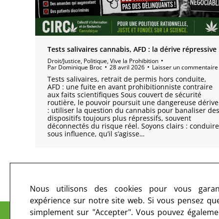
Tests salivaires cannabis, AFD : la dérive répressive
Droit/Justice
,
Politique
,
Vive la Prohibition
Par
Dominique Broc
28 avril 2026
Laisser un commentaire
Tests salivaires, retrait de permis hors conduite,
AFD : une fuite en avant prohibitionniste contraire
aux faits scientifiques Sous couvert de sécurité
routière, le pouvoir poursuit une dangereuse dérive
: utiliser la question du cannabis pour banaliser de
dispositifs toujours plus répressifs, souvent
déconnectés du risque réel. Soyons clairs : conduire
sous influence, qu’il s’agisse…
1
2
3
Nous utilisons des cookies pour vous garant
expérience sur notre site web. Si vous pensez que 
Le CIRC sur les ondes et sur le web
simplement sur "Accepter". Vous pouvez égalemen