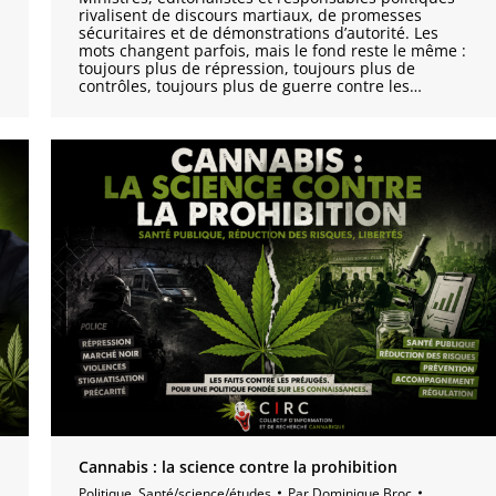
rivalisent de discours martiaux, de promesses
sécuritaires et de démonstrations d’autorité. Les
mots changent parfois, mais le fond reste le même :
toujours plus de répression, toujours plus de
contrôles, toujours plus de guerre contre les…
Cannabis : la science contre la prohibition
Politique
,
Santé/science/études
Par
Dominique Broc