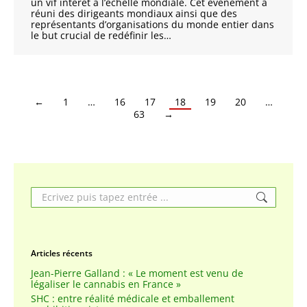
un vif intérêt à l’échelle mondiale. Cet événement a
réuni des dirigeants mondiaux ainsi que des
représentants d’organisations du monde entier dans
le but crucial de redéfinir les…
←
1
…
16
17
18
19
20
…
63
→
Search:
Articles récents
Jean-Pierre Galland : « Le moment est venu de
légaliser le cannabis en France »
SHC : entre réalité médicale et emballement