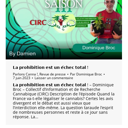
𝗟𝗮 𝗽𝗿𝗼𝗵𝗶𝗯𝗶𝘁𝗶𝗼𝗻 𝗲𝘀𝘁 𝘂𝗻 𝗲́𝗰𝗵𝗲𝗰 𝘁𝗼𝘁𝗮𝗹 !
Parlons Canna !
,
Revue de presse
Par
Dominique Broc
7 juin 2023
Laisser un commentaire
𝗟𝗮 𝗽𝗿𝗼𝗵𝗶𝗯𝗶𝘁𝗶𝗼𝗻 𝗲𝘀𝘁 𝘂𝗻 𝗲́𝗰𝗵𝗲𝗰 𝘁𝗼𝘁𝗮𝗹 ! – Dominique
Broc – Collectif d’Information et de Recherche
Cannabique (CIRC) Description de l’épisode Quand la
France va-t-elle légaliser le cannabis? Certes les avis
divergent et le débat est aussi vieux que
l’interdiction elle-même. La question taraude l’esprit
de nombreuses personnes et reste à ce jour sans
réponse. La…