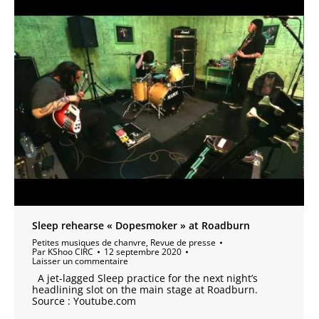
Sleep rehearse « Dopesmoker » at Roadburn
Petites musiques de chanvre
,
Revue de presse
Par
KShoo CIRC
12 septembre 2020
Laisser un commentaire
A jet-lagged Sleep practice for the next night’s
headlining slot on the main stage at Roadburn.
Source : Youtube.com