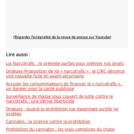
(
Regarder l’intégralité de la revue de presse sur Youtube
)
Lire aussi :
Loi Narcotrafic : le prétexte parfait pour piétiner nos droits
Drogues-Proposition de loi « narcotrafic » : le CIRC dénonce
une nouvelle fuite en avant sécuritaire
Accuser les consommateurs de financer le « narcotrafic » :
un danger pour la santé publique
Surveillance de masse sous couvert de lutte contre le
narcotrafic : une dérive liberticide
Drogues : quand la prohibition tue davantage qu’elle ne
protège
Cannabis : la science contre la prohibition
Prohibition du cannabis : les vrais complices du chaos