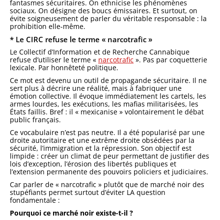
fantasmes sécuritaires. On ethnicise les phénomènes
sociaux. On désigne des boucs émissaires. Et surtout, on
évite soigneusement de parler du véritable responsable : la
prohibition elle-même.
* Le CIRC refuse le terme « narcotrafic »
Le
Collectif d’Information et de Recherche Cannabique
refuse d’utiliser le terme «
narcotrafic
». Pas par coquetterie
lexicale. Par honnêteté politique.
Ce mot est devenu un outil de propagande sécuritaire. Il ne
sert plus à décrire une réalité, mais à fabriquer une
émotion collective. Il évoque immédiatement les cartels, les
armes lourdes, les exécutions, les mafias militarisées, les
États faillis. Bref : il « mexicanise » volontairement le débat
public français.
Ce vocabulaire n’est pas neutre. Il a été popularisé par une
droite autoritaire et une extrême droite obsédées par la
sécurité, l’immigration et la répression. Son objectif est
limpide : créer un climat de peur permettant de justifier des
lois d’exception, l’érosion des libertés publiques et
l’extension permanente des pouvoirs policiers et judiciaires.
Car parler de « narcotrafic » plutôt que de marché noir des
stupéfiants permet surtout d’éviter LA question
fondamentale :
Pourquoi ce marché noir existe-t-il ?