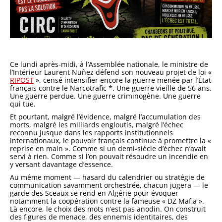
Ce lundi après-midi, à l’Assemblée nationale, le ministre de
l’Intérieur
Laurent Nuñez
défend son nouveau projet de loi «
RIPOST
», censé intensifier encore la guerre menée par l’État
français contre le Narcotrafic *. Une guerre vieille de 56 ans.
Une guerre perdue. Une guerre criminogène. Une guerre
qui tue.
Et pourtant, malgré l’évidence, malgré l’accumulation des
morts, malgré les milliards engloutis, malgré l’échec
reconnu jusque dans les rapports institutionnels
internationaux, le pouvoir français continue à promettre la «
reprise en main ». Comme si un demi-siècle d’échec n’avait
servi à rien. Comme si l’on pouvait résoudre un incendie en
y versant davantage d’essence.
Au même moment — hasard du calendrier ou stratégie de
communication savamment orchestrée, chacun jugera — le
garde des Sceaux se rend en
Algérie
pour évoquer
notamment la coopération contre la fameuse « DZ Mafia ».
Là encore, le choix des mots n’est pas anodin. On construit
des figures de menace, des ennemis identitaires, des