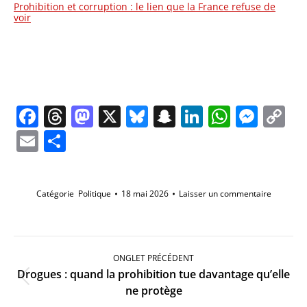
Prohibition et corruption : le lien que la France refuse de
voir
Facebook
Threads
Mastodon
X
Bluesky
Snapchat
LinkedIn
Whats
Mes
C
Li
Email
Partager
Catégorie
Politique
18 mai 2026
Laisser un commentaire
Navigation
de
ONGLET PRÉCÉDENT
commentaire
Drogues : quand la prohibition tue davantage qu’elle
Onglet
ne protège
précédent