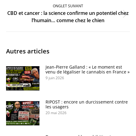
ONGLET SUIVANT
CBD et cancer : la science confirme un potentiel chez
Onglet
l’humain… comme chez le chien
suivant
Autres articles
Jean-Pierre Galland : « Le moment est
venu de légaliser le cannabis en France »
9 juin 2026
RIPOST : encore un durcissement contre
les usagers
20 mai 2026