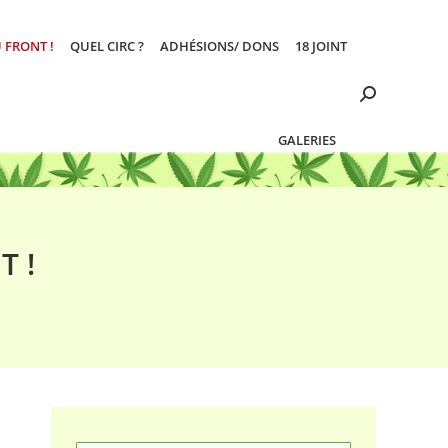
 FRONT !
QUEL CIRC ?
ADHÉSIONS/ DONS
18 JOINT
Search:
GALERIES
T !