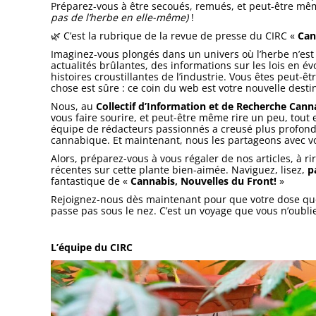
Préparez-vous à être secoués, remués, et peut-être mê
pas de l’herbe en elle-même)
!
🌿 C’est la rubrique de la revue de presse du CIRC «
Can
Imaginez-vous plongés dans un univers où l’herbe n’est
actualités brûlantes, des informations sur les lois en é
histoires croustillantes de l’industrie. Vous êtes peut
chose est sûre : ce coin du web est votre nouvelle dest
Nous, au
Collectif d’Information et de Recherche Cann
vous faire sourire, et peut-être même rire un peu, tout
équipe de rédacteurs passionnés a creusé plus profondé
cannabique. Et maintenant, nous les partageons avec v
Alors, préparez-vous à vous régaler de nos articles, à r
récentes sur cette plante bien-aimée. Naviguez, lisez,
p
fantastique de «
Cannabis, Nouvelles du Front!
»
Rejoignez-nous dès maintenant pour que votre dose quo
passe pas sous le nez. C’est un voyage que vous n’oublie
L’équipe du CIRC