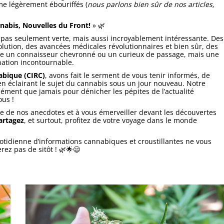
me légèrement ébouriffés (
nous parlons bien sûr de nos articles,
nabis, Nouvelles du Front!
» 🌿
 pas seulement verte, mais aussi incroyablement intéressante. Des
volution, des avancées médicales révolutionnaires et bien sûr, des
-être un connaisseur chevronné ou un curieux de passage, mais une
ination incontournable.
abique (CIRC)
, avons fait le serment de vous tenir informés, de
 en éclairant le sujet du cannabis sous un jour nouveau. Notre
ment que jamais pour dénicher les pépites de l’actualité
ous !
ire de nos anecdotes et à vous émerveiller devant les découvertes
artagez
, et surtout, profitez de votre voyage dans le monde
tidienne d’informations cannabiques et croustillantes ne vous
rez pas de sitôt ! 🌿🌟😄