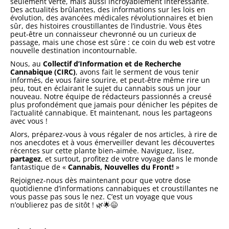
seulement verte, mais aussi incroyablement intéressante.
Des actualités brûlantes, des informations sur les lois en
évolution, des avancées médicales révolutionnaires et bien
sûr, des histoires croustillantes de l’industrie. Vous êtes
peut-être un connaisseur chevronné ou un curieux de
passage, mais une chose est sûre : ce coin du web est votre
nouvelle destination incontournable.
Nous, au
Collectif d’Information et de Recherche
Cannabique (CIRC)
, avons fait le serment de vous tenir
informés, de vous faire sourire, et peut-être même rire un
peu, tout en éclairant le sujet du cannabis sous un jour
nouveau. Notre équipe de rédacteurs passionnés a creusé
plus profondément que jamais pour dénicher les pépites de
l’actualité cannabique. Et maintenant, nous les partageons
avec vous !
Alors, préparez-vous à vous régaler de nos articles, à rire de
nos anecdotes et à vous émerveiller devant les découvertes
récentes sur cette plante bien-aimée. Naviguez, lisez,
partagez
, et surtout, profitez de votre voyage dans le monde
fantastique de «
Cannabis, Nouvelles du Front!
»
Rejoignez-nous dès maintenant pour que votre dose
quotidienne d’informations cannabiques et croustillantes ne
vous passe pas sous le nez. C’est un voyage que vous
n’oublierez pas de sitôt ! 🌿🌟😄