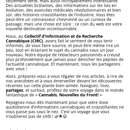
seulement verte, mais aussi incroyablement intéressante.
Des actualités brûlantes, des informations sur les lois en
évolution, des avancées médicales révolutionnaires et bien
sûr, des histoires croustillantes de l’industrie. Vous êtes
peut-être un connaisseur chevronné ou un curieux de
passage, mais une chose est sûre : ce coin du web est votre
nouvelle destination incontournable.
Nous, au
Collectif d’Information et de Recherche
Cannabique (CIRC)
, avons fait le serment de vous tenir
informés, de vous faire sourire, et peut-être même rire un
peu, tout en éclairant le sujet du cannabis sous un jour
nouveau. Notre équipe de rédacteurs passionnés a creusé
plus profondément que jamais pour dénicher les pépites de
l’actualité cannabique. Et maintenant, nous les partageons
avec vous !
Alors, préparez-vous à vous régaler de nos articles, à rire de
nos anecdotes et à vous émerveiller devant les découvertes
récentes sur cette plante bien-aimée. Naviguez, lisez,
partagez
, et surtout, profitez de votre voyage dans le monde
fantastique de «
Cannabis, Nouvelles du Front!
»
Rejoignez-nous dès maintenant pour que votre dose
quotidienne d’informations cannabiques et croustillantes ne
vous passe pas sous le nez. C’est un voyage que vous
n’oublierez pas de sitôt ! 🌿🌟😄