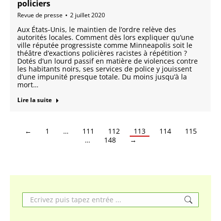
policiers
Revue de presse
2 juillet 2020
Aux États-Unis, le maintien de l’ordre relève des
autorités locales. Comment dès lors expliquer qu’une
ville réputée progressiste comme Minneapolis soit le
théâtre d’exactions policières racistes à répétition ?
Dotés d’un lourd passif en matière de violences contre
les habitants noirs, ses services de police y jouissent
d’une impunité presque totale. Du moins jusqu’à la
mort…
Lire la suite
←
1
…
111
112
113
114
115
…
148
→
Search: