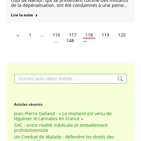
club de Namur, qui se présentent comme des militants
de la dépénalisation, ont été condamnés à une peine…
Lire la suite
←
1
…
116
117
118
119
120
…
148
→
Search:
Articles récents
Jean-Pierre Galland : « Le moment est venu de
légaliser le cannabis en France »
SHC : entre réalité médicale et emballement
prohibitionniste
Un Combat de Malade : défendre les droits des