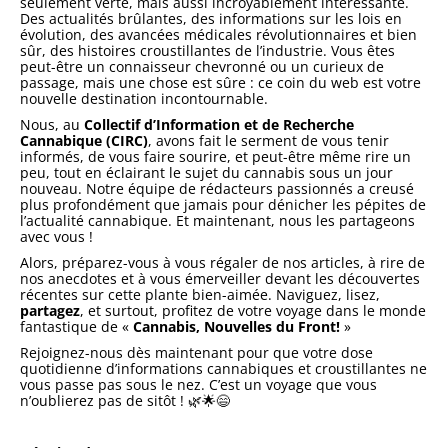
seulement verte, mais aussi incroyablement intéressante.
Des actualités brûlantes, des informations sur les lois en
évolution, des avancées médicales révolutionnaires et bien
sûr, des histoires croustillantes de l’industrie. Vous êtes
peut-être un connaisseur chevronné ou un curieux de
passage, mais une chose est sûre : ce coin du web est votre
nouvelle destination incontournable.
Nous, au
Collectif d’Information et de Recherche
Cannabique (CIRC)
, avons fait le serment de vous tenir
informés, de vous faire sourire, et peut-être même rire un
peu, tout en éclairant le sujet du cannabis sous un jour
nouveau. Notre équipe de rédacteurs passionnés a creusé
plus profondément que jamais pour dénicher les pépites de
l’actualité cannabique. Et maintenant, nous les partageons
avec vous !
Alors, préparez-vous à vous régaler de nos articles, à rire de
nos anecdotes et à vous émerveiller devant les découvertes
récentes sur cette plante bien-aimée. Naviguez, lisez,
partagez
, et surtout, profitez de votre voyage dans le monde
fantastique de «
Cannabis, Nouvelles du Front!
»
Rejoignez-nous dès maintenant pour que votre dose
quotidienne d’informations cannabiques et croustillantes ne
vous passe pas sous le nez. C’est un voyage que vous
n’oublierez pas de sitôt ! 🌿🌟😄