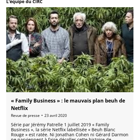
L’équipe du CIRC
« Family Business » : le mauvais plan beuh de
Netflix
Revue de presse
23 avril 2020
Série par Jérémy Patrelle 1 juillet 2019 « Family
Business », la série Netflix labellisée « Beuh Blanc
Rouge » est ratée. Ni Jonathan Cohen ni Gérard Darmon
ne parviennent à faire décoller cette histoire de