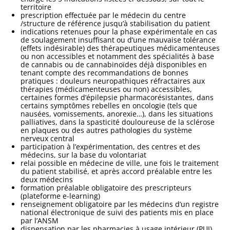
territoire
prescription effectuée par le médecin du centre
/structure de référence jusqu’à stabilisation du patient
indications retenues pour la phase expérimentale en cas
de soulagement insuffisant ou d’une mauvaise tolérance
(effets indésirable) des thérapeutiques médicamenteuses
ou non accessibles et notamment des spécialités à base
de cannabis ou de cannabinoïdes déjà disponibles en
tenant compte des recommandations de bonnes
pratiques : douleurs neuropathiques réfractaires aux
thérapies (médicamenteuses ou non) accessibles,
certaines formes d’épilepsie pharmacorésistantes, dans
certains symptômes rebelles en oncologie (tels que
nausées, vomissements, anorexie…), dans les situations
palliatives, dans la spasticité douloureuse de la sclérose
en plaques ou des autres pathologies du système
nerveux central
participation à l’expérimentation, des centres et des
médecins, sur la base du volontariat
relai possible en médecine de ville, une fois le traitement
du patient stabilisé, et après accord préalable entre les
deux médecins
formation préalable obligatoire des prescripteurs
(plateforme e-learning)
renseignement obligatoire par les médecins d’un registre
national électronique de suivi des patients mis en place
par l’ANSM
dispensation par les pharmacies à usage intérieur (PUI)