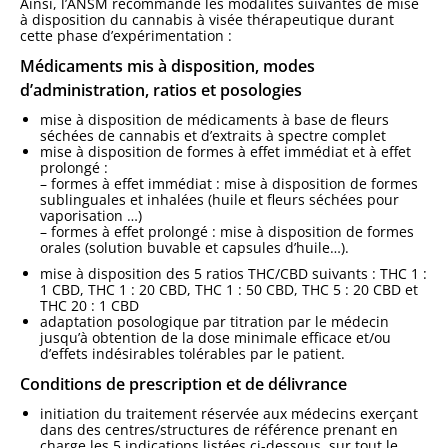
Ainsi, l’ANSM recommande les modalités suivantes de mise
à disposition du cannabis à visée thérapeutique durant
cette phase d’expérimentation :
Médicaments mis à disposition, modes
d’administration, ratios et posologies
mise à disposition de médicaments à base de fleurs
séchées de cannabis et d’extraits à spectre complet
mise à disposition de formes à effet immédiat et à effet
prolongé :
– formes à effet immédiat : mise à disposition de formes
sublinguales et inhalées (huile et fleurs séchées pour
vaporisation …)
– formes à effet prolongé : mise à disposition de formes
orales (solution buvable et capsules d’huile…).
mise à disposition des 5 ratios THC/CBD suivants : THC 1 :
1 CBD, THC 1 : 20 CBD, THC 1 : 50 CBD, THC 5 : 20 CBD et
THC 20 : 1 CBD
adaptation posologique par titration par le médecin
jusqu’à obtention de la dose minimale efficace et/ou
d’effets indésirables tolérables par le patient.
Conditions de prescription et de délivrance
initiation du traitement réservée aux médecins exerçant
dans des centres/structures de référence prenant en
charge les 5 indications listées ci-dessous, sur tout le