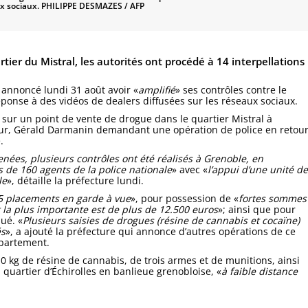
ux sociaux.
PHILIPPE DESMAZES / AFP
tier du Mistral, les autorités ont procédé à 14 interpellations
 a annoncé lundi 31 août avoir «
amplifié
» ses contrôles contre le
éponse à des vidéos de dealers diffusées sur les réseaux sociaux.
r un point de vente de drogue dans le quartier Mistral à
rieur, Gérald Darmanin demandant une opération de police en retou
.
nées, plusieurs contrôles ont été réalisés à Grenoble, en
s de 160 agents de la police nationale
» avec «
l’appui d’une unité de
le
», détaille la préfecture lundi.
 5 placements en garde à vue
», pour possession de «
fortes sommes
t la plus importante est de plus de 12.500 euros
»; ainsi que pour
ué. «
Plusieurs saisies de drogues (résine de cannabis et cocaïne)
és
», a ajouté la préfecture qui annonce d’autres opérations de ce
épartement.
0 kg de résine de cannabis, de trois armes et de munitions, ainsi
uartier d’Échirolles en banlieue grenobloise, «
à faible distance