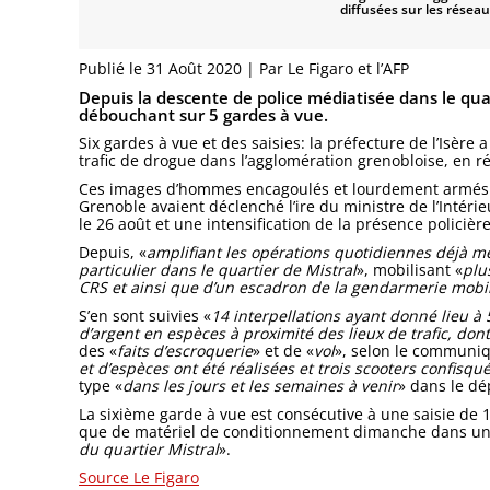
diffusées sur les résea
Publié le 31 Août 2020 | Par Le Figaro et l’AFP
Depuis la descente de police médiatisée dans le quar
débouchant sur 5 gardes à vue.
Six gardes à vue et des saisies: la préfecture de l’Isère
trafic de drogue dans l’agglomération grenobloise, en r
Ces images d’hommes encagoulés et lourdement armés su
Grenoble avaient déclenché l’ire du ministre de l’Inté
le 26 août et une intensification de la présence policière
Depuis, «
amplifiant les opérations quotidiennes déjà me
particulier dans le quartier de Mistral
», mobilisant «
plu
CRS et ainsi que d’un escadron de la gendarmerie mobi
S’en sont suivies «
14 interpellations ayant donné lieu à
d’argent en espèces à proximité des lieux de trafic, don
des «
faits d’escroquerie
» et de «
vol
», selon le communiq
et d’espèces ont été réalisées et trois scooters confisqu
type «
dans les jours et les semaines à venir
» dans le d
La sixième garde à vue est consécutive à une saisie de 1
que de matériel de conditionnement dimanche dans un q
du quartier Mistral
».
Source Le Figaro