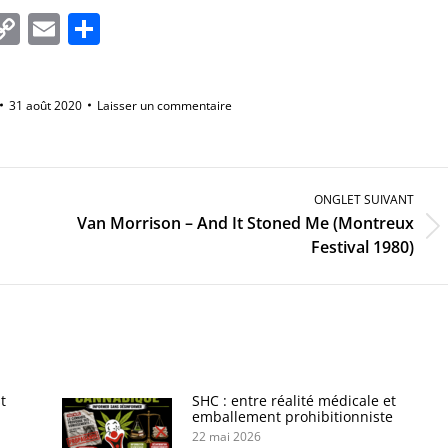
In
tsApp
essenger
Copy
Email
Partager
Link
31 août 2020
Laisser un commentaire
ONGLET SUIVANT
Van Morrison – And It Stoned Me (Montreux
Onglet
Festival 1980)
suivant
t
SHC : entre réalité médicale et
emballement prohibitionniste
22 mai 2026