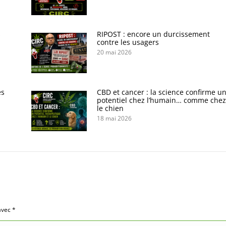
s
RIPOST : encore un durcissement
contre les usagers
20 mai 2026
es
CBD et cancer : la science confirme u
potentiel chez l’humain… comme chez
le chien
18 mai 2026
 avec
*