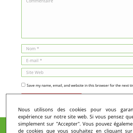
Nom *
E-mail *
Site Web
Save my name, email, and website in this browser for the next t
Publier des commentaires
Nous utilisons des cookies pour vous garant
expérience sur notre site web. Si vous pensez que 
Le CIRC sur les ondes et sur le web
simplement sur "Accepter". Vous pouvez égalemen
de cookies que vous souhaitez en cliquant su