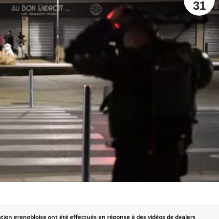
31
ation grenobloise ont été effectués en réponse à des vidéos de dealers