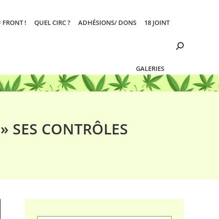
 FRONT !
QUEL CIRC ?
ADHÉSIONS/ DONS
18 JOINT
Search:
GALERIES
E» SES CONTRÔLES