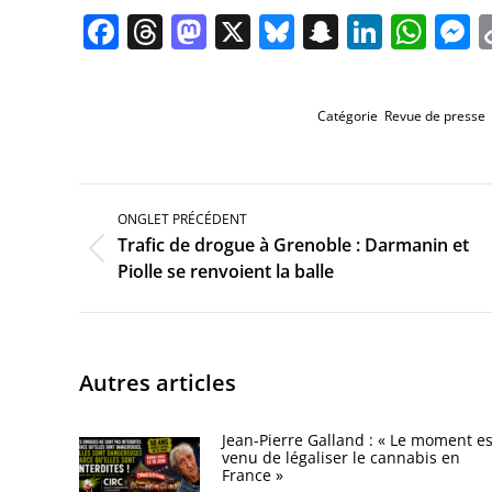
Facebook
Threads
Mastodon
X
Bluesky
Snapchat
Linked
Wha
M
Catégorie
Revue de presse
Navigation
de
ONGLET PRÉCÉDENT
commentaire
Trafic de drogue à Grenoble : Darmanin et
Onglet
Piolle se renvoient la balle
précédent
Autres articles
Jean-Pierre Galland : « Le moment es
venu de légaliser le cannabis en
France »