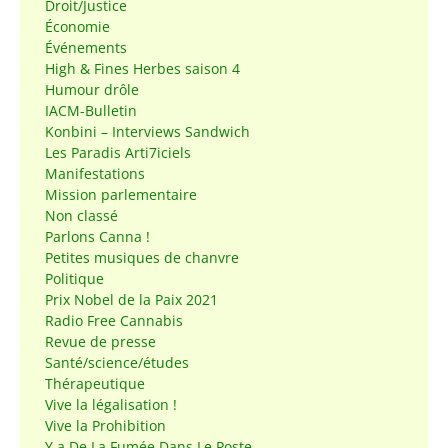
Droit/Justice
Économie
Événements
High & Fines Herbes saison 4
Humour drôle
IACM-Bulletin
Konbini – Interviews Sandwich
Les Paradis Arti7iciels
Manifestations
Mission parlementaire
Non classé
Parlons Canna !
Petites musiques de chanvre
Politique
Prix Nobel de la Paix 2021
Radio Free Cannabis
Revue de presse
Santé/science/études
Thérapeutique
Vive la légalisation !
Vive la Prohibition
Y a De La Fumée Dans Le Poste