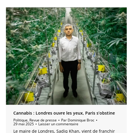
Cannabis : Londres ouvre les yeux, Paris s’obstine
Politique
,
Revue de presse
Par
Dominique Broc
29 mai 2025
Laisser un commentaire
Le maire de Londres, Sadiq Khan, vient de franchir