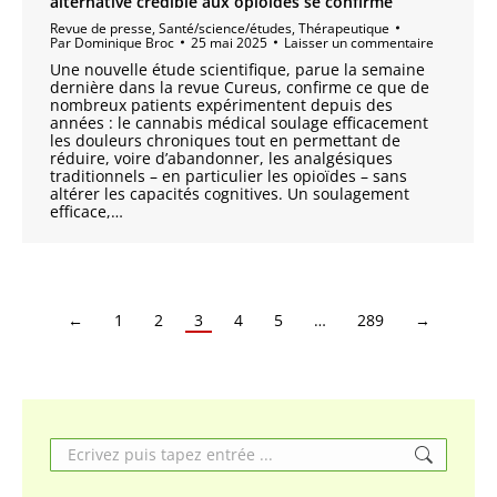
alternative crédible aux opioïdes se confirme
Revue de presse
,
Santé/science/études
,
Thérapeutique
Par
Dominique Broc
25 mai 2025
Laisser un commentaire
Une nouvelle étude scientifique, parue la semaine
dernière dans la revue Cureus, confirme ce que de
nombreux patients expérimentent depuis des
années : le cannabis médical soulage efficacement
les douleurs chroniques tout en permettant de
réduire, voire d’abandonner, les analgésiques
traditionnels – en particulier les opioïdes – sans
altérer les capacités cognitives. Un soulagement
efficace,…
←
1
2
3
4
5
…
289
→
Search: