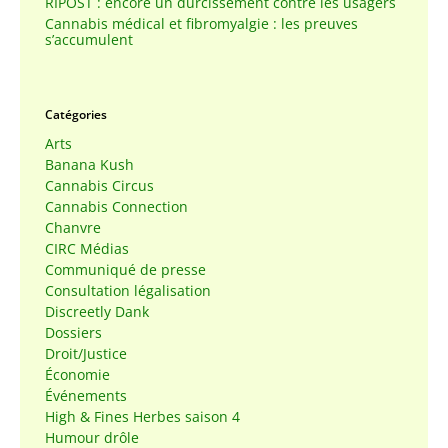
RIPOST : encore un durcissement contre les usagers
Cannabis médical et fibromyalgie : les preuves
s’accumulent
Catégories
Arts
Banana Kush
Cannabis Circus
Cannabis Connection
Chanvre
CIRC Médias
Communiqué de presse
Consultation légalisation
Discreetly Dank
Dossiers
Droit/Justice
Économie
Événements
High & Fines Herbes saison 4
Humour drôle