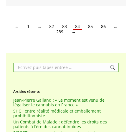
←
1
…
82
83
84
85
86
…
289
→
Search:
Articles récents
Jean-Pierre Galland : « Le moment est venu de
légaliser le cannabis en France »
SHC : entre réalité médicale et emballement
prohibitionniste
Un Combat de Malade : défendre les droits des
patients à l’ère des cannabinoïdes