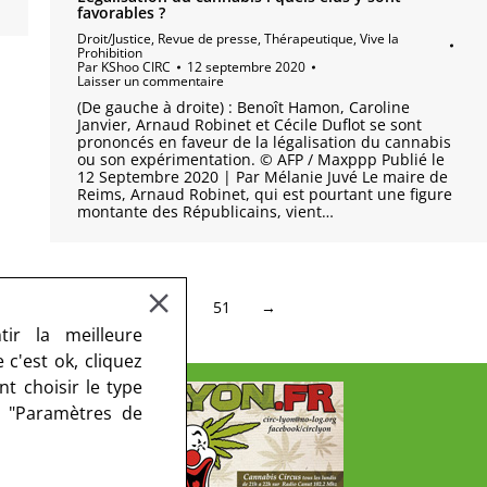
favorables ?
Droit/Justice
,
Revue de presse
,
Thérapeutique
,
Vive la
Prohibition
Par
KShoo CIRC
12 septembre 2020
Laisser un commentaire
(De gauche à droite) : Benoît Hamon, Caroline
Janvier, Arnaud Robinet et Cécile Duflot se sont
prononcés en faveur de la légalisation du cannabis
ou son expérimentation. © AFP / Maxppp Publié le
12 Septembre 2020 | Par Mélanie Juvé Le maire de
Reims, Arnaud Robinet, qui est pourtant une figure
montante des Républicains, vient…
46
47
48
…
51
→
ir la meilleure
c'est ok, cliquez
t choisir le type
r "Paramètres de