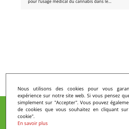
pour l’usage médical du cannabis dans le…
←
1
…
44
45
Nous utilisons des cookies pour vous garant
expérience sur notre site web. Si vous pensez que 
Le CIRC sur les ondes et sur le web
simplement sur "Accepter". Vous pouvez égalemen
de cookies que vous souhaitez en cliquant su
cookie".
En savoir plus