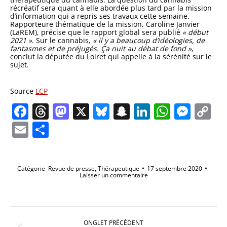
récréatif sera quant à elle abordée plus tard par la mission
d’information qui a repris ses travaux cette semaine.
Rapporteure thématique de la mission, Caroline Janvier
(LaREM), précise que le rapport global sera publié
« début
2021 »
. Sur le cannabis,
« il y a beaucoup d’idéologies, de
fantasmes et de préjugés. Ça nuit au débat de fond »
,
conclut la députée du Loiret qui appelle à la sérénité sur le
sujet.
Source
LCP
Facebook
Threads
Mastodon
X
Bluesky
Snapchat
LinkedIn
Whats
Mes
C
Li
Email
Partager
Catégorie
Revue de presse
,
Thérapeutique
17 septembre 2020
Laisser un commentaire
Navigation
de
ONGLET PRÉCÉDENT
commentaire