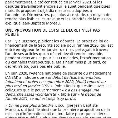
parlementaires, a été constituée en janvier 2020. Si les
députés travailleront encore sur le sujet pendant quelques
mois, ils proposent déjà dix mesures, adoptées à
l’unanimité. Dix mesures, pas plus à ce stade, un moyen de
rendre plus lisibles les travaux et les priorités de la mission,
explique Jean-Baptiste Moreau.
UNE PROPOSITION DE LOI SI LE DÉCRET N’EST PAS
PUBLIÉ
Car il y a urgence, plaident les députés. Le projet de loi de
financement de la Sécurité sociale pour l’année 2020, qui est
entré en vigueur le 1er janvier dernier, prévoyait à travers
l’un de ses articles qu’un décret devait rendre possible,
pendant deux ans et pour 3.000 malades, l’expérimentation
du cannabis thérapeutique. Mais neuf mois plus tard, ce
décret n’a toujours pas été publié.
En juin 2020, l’Agence nationale de sécurité du médicament
(ANSM) a indiqué que
« le début de l’expérimentation,
initialement prévu en septembre 2020, [était] reporté au
plus tard en janvier 2021 »
. Robin Reda, qui estime avec ses
collègues que le gouvernement
« n’a pas engagé une
démarche assez volontariste »
, table sur
« le début de
l’année 2021, ce qui est déjà trop tard »
.
« On ne peut plus attendre »
, souligne Jean-Baptiste
Moreau, qui justifie ainsi que la première proposition de la
mission d’information soit de tout faire pour que ce décret
puisse être publié le plus rapidement possible. Quitte, si ce