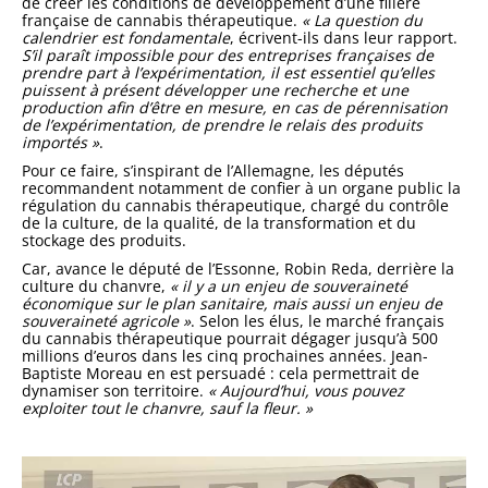
de créer les conditions de développement d’une filière
française de cannabis thérapeutique.
« La question du
calendrier est fondamentale
, écrivent-ils dans leur rapport.
S’il paraît impossible pour des entreprises françaises de
prendre part à l’expérimentation, il est essentiel qu’elles
puissent à présent développer une recherche et une
production afin d’être en mesure, en cas de pérennisation
de l’expérimentation, de prendre le relais des produits
importés »
.
Pour ce faire, s’inspirant de l’Allemagne, les députés
recommandent notamment de confier à un organe public la
régulation du cannabis thérapeutique, chargé du contrôle
de la culture, de la qualité, de la transformation et du
stockage des produits.
Car, avance le député de l’Essonne, Robin Reda, derrière la
culture du chanvre,
« il y a un enjeu de souveraineté
économique sur le plan sanitaire, mais aussi un enjeu de
souveraineté agricole »
. Selon les élus, le marché français
du cannabis thérapeutique pourrait dégager jusqu’à 500
millions d’euros dans les cinq prochaines années. Jean-
Baptiste Moreau en est persuadé : cela permettrait de
dynamiser son territoire.
« Aujourd’hui, vous pouvez
exploiter tout le chanvre, sauf la fleur. »
Lecteur
vidéo