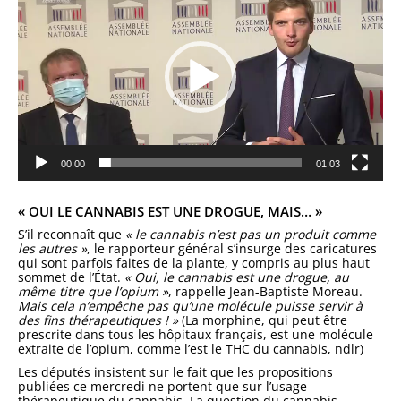
00:00
01:03
« OUI LE CANNABIS EST UNE DROGUE, MAIS… »
S’il reconnaît que
« le cannabis n’est pas un produit comme
les autres »
, le rapporteur général s’insurge des caricatures
qui sont parfois faites de la plante, y compris au plus haut
sommet de l’État.
« Oui, le cannabis est une drogue, au
même titre que l’opium »
, rappelle Jean-Baptiste Moreau.
Mais cela n’empêche pas qu’une molécule puisse servir à
des fins thérapeutiques ! »
(La morphine, qui peut être
prescrite dans tous les hôpitaux français, est une molécule
extraite de l’opium, comme l’est le THC du cannabis, ndlr)
Les députés insistent sur le fait que les propositions
publiées ce mercredi ne portent que sur l’usage
thérapeutique du cannabis. La question du cannabis