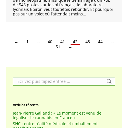
de l’homéopathie, ainsi que le démarrage d’un PSE
de 546 postes sur le sol français, le laboratoire
lyonnais Boiron veut toutefois rebondir. Et pourquoi
pas sur un volet où l’attendait moins…
←
1
…
40
41
42
43
44
…
51
→
Search:
Articles récents
Jean-Pierre Galland : « Le moment est venu de
légaliser le cannabis en France »
SHC : entre réalité médicale et emballement