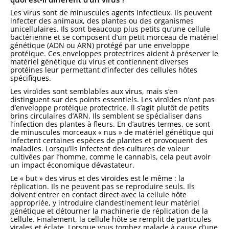
Les virus sont de minuscules agents infectieux. Ils peuvent
infecter des animaux, des plantes ou des organismes
unicellulaires. Ils sont beaucoup plus petits qu’une cellule
bactérienne et se composent d’un petit morceau de matériel
génétique (ADN ou ARN) protégé par une enveloppe
protéique. Ces enveloppes protectrices aident à préserver le
matériel génétique du virus et contiennent diverses
protéines leur permettant d’infecter des cellules hôtes
spécifiques.
Les viroïdes sont semblables aux virus, mais s’en
distinguent sur des points essentiels. Les viroïdes n’ont pas
d’enveloppe protéique protectrice. Il s’agit plutôt de petits
brins circulaires d’ARN. Ils semblent se spécialiser dans
l’infection des plantes à fleurs. En d’autres termes, ce sont
de minuscules morceaux « nus » de matériel génétique qui
infectent certaines espèces de plantes et provoquent des
maladies. Lorsqu’ils infectent des cultures de valeur
cultivées par l’homme, comme le cannabis, cela peut avoir
un impact économique dévastateur.
Le « but » des virus et des viroïdes est le même : la
réplication. Ils ne peuvent pas se reproduire seuls. Ils
doivent entrer en contact direct avec la cellule hôte
appropriée, y introduire clandestinement leur matériel
génétique et détourner la machinerie de réplication de la
cellule. Finalement, la cellule hôte se remplit de particules
virales et éclate. Lorsque vous tombez malade à cause d’une