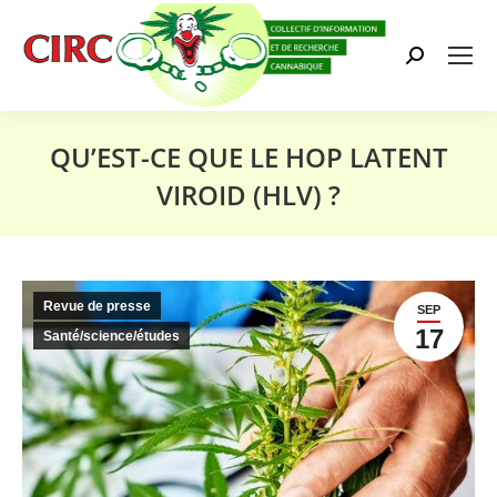
Search:
QU’EST-CE QUE LE HOP LATENT
VIROID (HLV) ?
Vous êtes ici :
Revue de presse
SEP
17
Santé/science/études