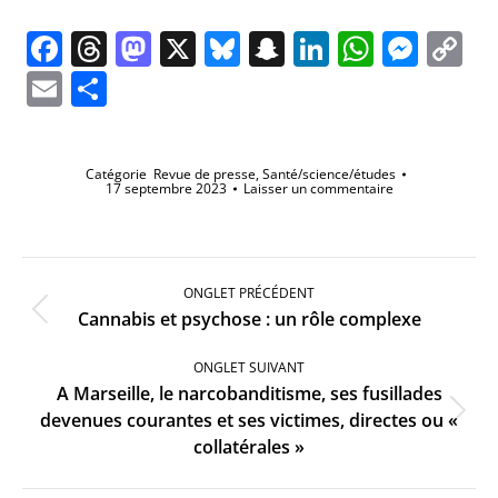
Facebook
Threads
Mastodon
X
Bluesky
Snapchat
LinkedIn
Whats
Mes
C
Li
Email
Partager
Catégorie
Revue de presse
,
Santé/science/études
17 septembre 2023
Laisser un commentaire
Navigation
de
ONGLET PRÉCÉDENT
commentaire
Onglet
Cannabis et psychose : un rôle complexe
précédent
ONGLET SUIVANT
A Marseille, le narcobanditisme, ses fusillades
Onglet
devenues courantes et ses victimes, directes ou «
suivant
collatérales »