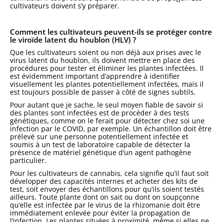
cultivateurs doivent s’y préparer.
Comment les cultivateurs peuvent-ils se protéger contre
le viroïde latent du houblon (HLV) ?
Que les cultivateurs soient ou non déjà aux prises avec le
virus latent du houblon, ils doivent mettre en place des
procédures pour tester et éliminer les plantes infectées. Il
est évidemment important d’apprendre à identifier
visuellement les plantes potentiellement infectées, mais il
est toujours possible de passer à côté de signes subtils.
Pour autant que je sache, le seul moyen fiable de savoir si
des plantes sont infectées est de procéder à des tests
génétiques, comme on le ferait pour détecter chez soi une
infection par le COVID, par exemple. Un échantillon doit être
prélevé sur une personne potentiellement infectée et
soumis à un test de laboratoire capable de détecter la
présence de matériel génétique d’un agent pathogène
particulier.
Pour les cultivateurs de cannabis, cela signifie qu’il faut soit
développer des capacités internes et acheter des kits de
test, soit envoyer des échantillons pour qu’ils soient testés
ailleurs. Toute plante dont on sait ou dont on soupçonne
qu’elle est infectée par le virus de la rhizomanie doit être
immédiatement enlevée pour éviter la propagation de
l’infection. Les plantes situées à proximité, même si elles ne