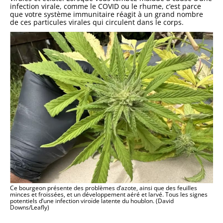
infection virale, comme le COVID ou le rhume, c’est parce
que votre système immunitaire réagit à un grand nombre
de ces particules virales qui circulent dans le corps.
Ce bourgeon présente des problèmes d’azote, ainsi que des feuilles
minces et froissées, et un développement aéré et larvé. Tous les signes
potentiels d’une infection viroïde latente du houblon. (David
Downs/Leafly)