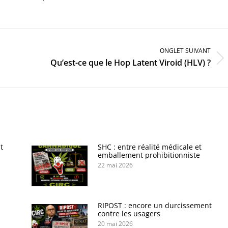
ONGLET SUIVANT
Onglet
Qu’est-ce que le Hop Latent Viroid (HLV) ?
suivant
t
SHC : entre réalité médicale et
emballement prohibitionniste
22 mai 2026
s
RIPOST : encore un durcissement
contre les usagers
20 mai 2026