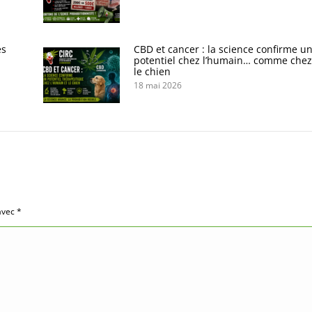
es
CBD et cancer : la science confirme u
potentiel chez l’humain… comme chez
le chien
18 mai 2026
 avec
*