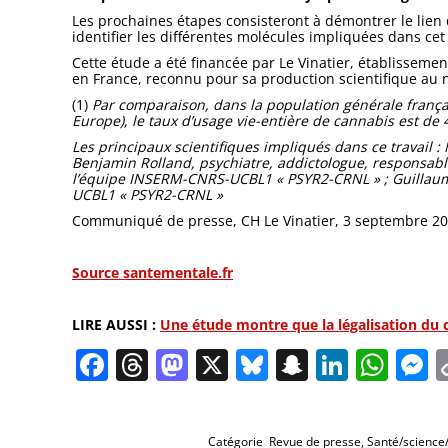
Les prochaines étapes consisteront à démontrer le lien d
identifier les différentes molécules impliquées dans cet
Cette étude a été financée par Le Vinatier, établisseme
en France, reconnu pour sa production scientifique au 
(1)
Par comparaison, dans la population générale frança
Europe), le taux d’usage vie-entière de cannabis est de
Les principaux scientifiques impliqués dans ce travail :
Benjamin Rolland, psychiatre, addictologue, responsabl
l’équipe INSERM-CNRS-UCBL1 « PSYR2-CRNL » ; Guillau
UCBL1 « PSYR2-CRNL »
Communiqué de presse, CH Le Vinatier, 3 septembre 2
Source santementale.fr
LIRE AUSSI :
Une étude montre que la légalisation du 
Facebook
Threads
Mastodon
X
Bluesky
Snapchat
Linked
Wha
M
Catégorie
Revue de presse
,
Santé/science