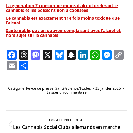
La génération Z consomme moins d’alcool préférant le
cannabis et les boissons non alcoolisées
Le cannabis est exactement 114 fois moins toxique que
l’alcool
Santé publique : un pouvoir complaisant avec l’alcool et
hors sujet sur le cannabis
Facebook
Threads
Mastodon
X
Bluesky
Snapchat
LinkedIn
Whats
Mes
C
Li
Email
Partager
Catégorie
Revue de presse
,
Santé/science/études
23 janvier 2025
Laisser un commentaire
Navigation
de
ONGLET PRÉCÉDENT
commentaire
Onglet
Les Cannabis Social Clubs allemands en marche
précédent