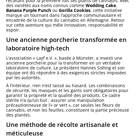
récoltant pour la première fois ses plants de cannabis. Avec
des variétés aux noms connus comme
Wedding Cake
,
Banana Purple Punch
ou
Gorilla Cookies
, cette initiative
marque un tournant dans l’approche communautaire et
encadrée de la culture du cannabis en Allemagne. Retour
sur cette aventure qui mêle innovation, responsabilité et
espoir.
Une ancienne porcherie transformée en
laboratoire high-tech
L’association « Layf e.V. », basée à Münster, a investi une
ancienne porcherie pour la transformer en un véritable
laboratoire de culture. Le président Hannes Solling et son
équipe ont dû répondre à des exigences strictes imposées
par les autorités.
À l’intérieur, rien n’est laissé au hasard. Les combinaisons
de sécurité, les masques et les gants sont obligatoires pour
garantir la propreté et la qualité des produits. Ce cadre
stérile n’a qu’un but : assurer une manipulation
précautionneuse de l’« or vert », car seules les fleurs de
cannabis, et non les feuilles, constituent la partie précieuse
des plantes.
Une méthode de récolte artisanale et
méticuleuse