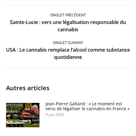
Navigation
de
ONGLET PRÉCÉDENT
commentaire
Sainte-Lucie : vers une légalisation responsable du
Onglet
cannabis
précédent
ONGLET SUIVANT
USA : Le cannabis remplace l’alcool comme substance
Onglet
quotidienne
suivant
Autres articles
Jean-Pierre Galland : « Le moment est
venu de légaliser le cannabis en France »
9 juin 2026