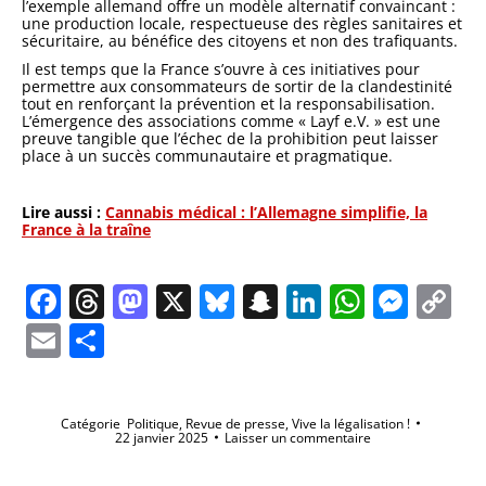
l’exemple allemand offre un modèle alternatif convaincant :
une production locale, respectueuse des règles sanitaires et
sécuritaire, au bénéfice des citoyens et non des trafiquants.
Il est temps que la France s’ouvre à ces initiatives pour
permettre aux consommateurs de sortir de la clandestinité
tout en renforçant la prévention et la responsabilisation.
L’émergence des associations comme « Layf e.V. » est une
preuve tangible que l’échec de la prohibition peut laisser
place à un succès communautaire et pragmatique.
Lire aussi :
Cannabis médical : l’Allemagne simplifie, la
France à la traîne
Facebook
Threads
Mastodon
X
Bluesky
Snapchat
LinkedIn
Whats
Mes
C
Li
Email
Partager
Catégorie
Politique
,
Revue de presse
,
Vive la légalisation !
22 janvier 2025
Laisser un commentaire