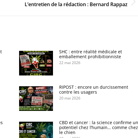
Onglet
L’entretien de la rédaction : Bernard Rappaz
suivant
t
SHC : entre réalité médicale et
emballement prohibitionniste
22 mai 2026
s
RIPOST : encore un durcissement
contre les usagers
20 mai 2026
es
CBD et cancer : la science confirme u
potentiel chez l’humain… comme chez
le chien