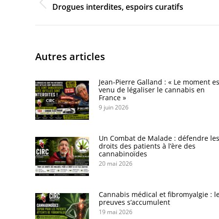
Onglet
Drogues interdites, espoirs curatifs
précédent
Autres articles
Jean-Pierre Galland : « Le moment es
venu de légaliser le cannabis en
France »
9 juin 2026
Un Combat de Malade : défendre le
droits des patients à l’ère des
cannabinoïdes
20 mai 2026
Cannabis médical et fibromyalgie : l
preuves s’accumulent
19 mai 2026