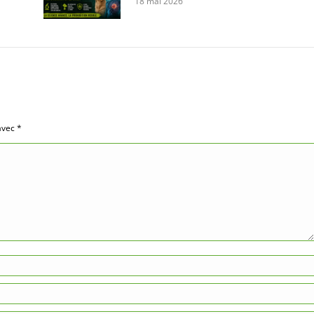
18 mai 2026
 avec
*