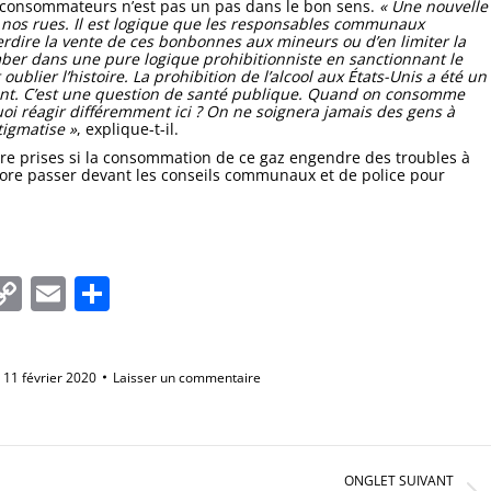
s consommateurs n’est pas un pas dans le bon sens.
« Une nouvelle
s nos rues. Il est logique que les responsables communaux
terdire la vente de ces bonbonnes aux mineurs ou d’en limiter la
mber dans une pure logique prohibitionniste en sanctionnant le
lier l’histoire. La prohibition de l’alcool aux États-Unis a été un
ment. C’est une question de santé publique. Quand on consomme
uoi réagir différemment ici ? On ne soignera jamais des gens à
tigmatise »
, explique-t-il.
tre prises si la consommation de ce gaz engendre des troubles à
ncore passer devant les conseils communaux et de police pour
In
tsApp
essenger
Copy
Email
Partager
Link
11 février 2020
Laisser un commentaire
ONGLET SUIVANT