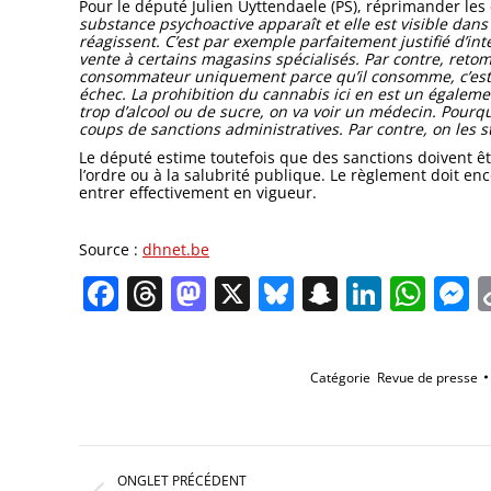
Pour le député Julien Uyttendaele (PS), réprimander le
substance psychoactive apparaît et elle est visible dan
réagissent. C’est par exemple parfaitement justifié d’in
vente à certains magasins spécialisés. Par contre, reto
consommateur uniquement parce qu’il consomme, c’est oub
échec. La prohibition du cannabis ici en est un égale
trop d’alcool ou de sucre, on va voir un médecin. Pourq
coups de sanctions administratives. Par contre, on les s
Le député estime toutefois que des sanctions doivent ê
l’ordre ou à la salubrité publique. Le règlement doit e
entrer effectivement en vigueur.
Source :
dhnet.be
Facebook
Threads
Mastodon
X
Bluesky
Snapchat
Linked
Wha
M
Catégorie
Revue de presse
Navigation
de
ONGLET PRÉCÉDENT
commentaire