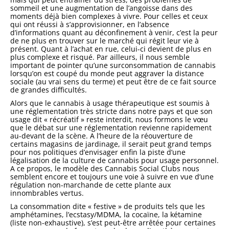
sommeil et une augmentation de l’angoisse dans des
moments déjà bien complexes à vivre. Pour celles et ceux
qui ont réussi à s’approvisionner, en l’absence
d’informations quant au déconfinement à venir, c’est la peur
de ne plus en trouver sur le marché qui régit leur vie à
présent. Quant à l’achat en rue, celui-ci devient de plus en
plus complexe et risqué. Par ailleurs, il nous semble
important de pointer qu’une surconsommation de cannabis
lorsqu’on est coupé du monde peut aggraver la distance
sociale (au vrai sens du terme) et peut être de ce fait source
de grandes difficultés.
Alors que le cannabis à usage thérapeutique est soumis à
une réglementation très stricte dans notre pays et que son
usage dit « récréatif » reste interdit, nous formons le vœu
que le débat sur une réglementation revienne rapidement
au-devant de la scène. A l’heure de la réouverture de
certains magasins de jardinage, il serait peut grand temps
pour nos politiques d’envisager enfin la piste d’une
légalisation de la culture de cannabis pour usage personnel.
A ce propos, le modèle des Cannabis Social Clubs nous
semblent encore et toujours une voie à suivre en vue d’une
régulation non-marchande de cette plante aux
innombrables vertus.
La consommation dite « festive » de produits tels que les
amphétamines, l’ecstasy/MDMA, la cocaïne, la kétamine
(liste non-exhaustive), s’est peut-être arrêtée pour certaines