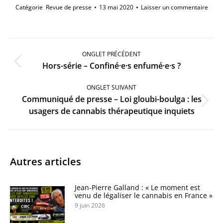
Catégorie
Revue de presse
13 mai 2020
Laisser un commentaire
Navigation
de
ONGLET PRÉCÉDENT
commentaire
Onglet
Hors-série – Confiné·e·s enfumé·e·s ?
précédent
ONGLET SUIVANT
Communiqué de presse – Loi gloubi-boulga : les
Onglet
usagers de cannabis thérapeutique inquiets
suivant
Autres articles
Jean-Pierre Galland : « Le moment est
venu de légaliser le cannabis en France »
9 juin 2026