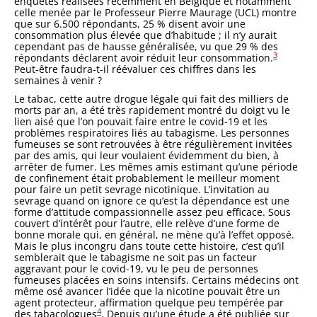
enquêtes réalisées récemment en Belgique et notamment
celle menée par le Professeur Pierre Maurage (UCL) montre
que sur 6.500 répondants, 25 % disent avoir une
consommation plus élevée que d’habitude ; il n’y aurait
cependant pas de hausse généralisée, vu que 29 % des
3
répondants déclarent avoir réduit leur consommation.
Peut-être faudra-t-il réévaluer ces chiffres dans les
semaines à venir ?
Le tabac, cette autre drogue légale qui fait des milliers de
morts par an, a été très rapidement montré du doigt vu le
lien aisé que l’on pouvait faire entre le covid-19 et les
problèmes respiratoires liés au tabagisme. Les personnes
fumeuses se sont retrouvées à être régulièrement invitées
par des amis, qui leur voulaient évidemment du bien, à
arrêter de fumer. Les mêmes amis estimant qu’une période
de confinement était probablement le meilleur moment
pour faire un petit sevrage nicotinique. L’invitation au
sevrage quand on ignore ce qu’est la dépendance est une
forme d’attitude compassionnelle assez peu efficace. Sous
couvert d’intérêt pour l’autre, elle relève d’une forme de
bonne morale qui, en général, ne mène qu’à l’effet opposé.
Mais le plus incongru dans toute cette histoire, c’est qu’il
semblerait que le tabagisme ne soit pas un facteur
aggravant pour le covid-19, vu le peu de personnes
fumeuses placées en soins intensifs. Certains médecins ont
même osé avancer l’idée que la nicotine pouvait être un
agent protecteur, affirmation quelque peu tempérée par
4
des tabacologues
. Depuis qu’une étude a été publiée sur