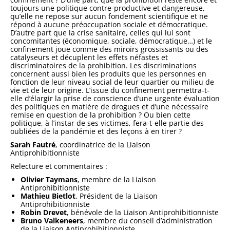
toujours une politique contre-productive et dangereuse,
qu’elle ne repose sur aucun fondement scientifique et ne
répond à aucune préoccupation sociale et démocratique.
D’autre part que la crise sanitaire, celles qui lui sont
concomitantes (économique, sociale, démocratique…) et le
confinement joue comme des miroirs grossissants ou des
catalyseurs et décuplent les effets néfastes et
discriminatoires de la prohibition. Les discriminations
concernent aussi bien les produits que les personnes en
fonction de leur niveau social de leur quartier ou milieu de
vie et de leur origine. L’issue du confinement permettra-t-
elle d’élargir la prise de conscience d’une urgente évaluation
des politiques en matière de drogues et d’une nécessaire
remise en question de la prohibition ? Ou bien cette
politique, à l’instar de ses victimes, fera-t-elle partie des
oubliées de la pandémie et des leçons à en tirer ?
Sarah Fautré
, coordinatrice de la Liaison
Antiprohibitionniste
Relecture et commentaires
:
Olivier Taymans
, membre de la Liaison
Antiprohibitionniste
Mathieu Bietlot
, Président de la Liaison
Antiprohibitionniste
Robin Drevet
, bénévole de la Liaison Antiprohibitionniste
Bruno Valkeneers
, membre du conseil d’administration
de la Liaison Antiprohibitionniste