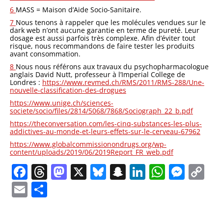
6
MASS = Maison d’Aide Socio-Sanitaire.
7
Nous tenons à rappeler que les molécules vendues sur le
dark web n’ont aucune garantie en terme de pureté. Leur
dosage est aussi parfois très complexe. Afin d’éviter tout
risque, nous recommandons de faire tester les produits
avant consommation.
8
Nous nous référons aux travaux du psychopharmacologue
anglais David Nutt, professeur à l’Imperial College de
Londres :
https://www.revmed.ch/RMS/2011/RMS-288/Une-
nouvelle-classification-des-drogues
https://www.unige.ch/sciences-
societe/socio/files/2814/5068/7868/Sociograph_22_b.pdf
https://theconversation.com
/les-cinq-substances-les-plus-
addictives-au-monde-et-leurs-effets-sur-le-cerveau-67962
https://www.globalcommissionondrugs.org/wp-
content/uploads/2019/06/2019Report_FR_web.pdf
Facebook
Threads
Mastodon
X
Bluesky
Snapchat
LinkedIn
Whats
Mes
C
Li
Email
Partager