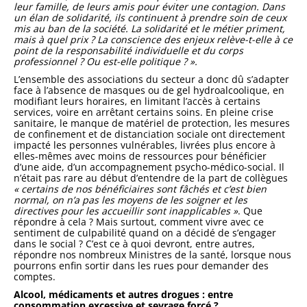
leur famille, de leurs amis pour éviter une contagion. Dans
un élan de solidarité, ils continuent à prendre soin de ceux
mis au ban de la société. La solidarité et le métier priment,
mais à quel prix ? La conscience des enjeux relève-t-elle à ce
point de la responsabilité individuelle et du corps
professionnel ? Ou est-elle politique ? ».
L’ensemble des associations du secteur a donc dû s’adapter
face à l’absence de masques ou de gel hydroalcoolique, en
modifiant leurs horaires, en limitant l’accès à certains
services, voire en arrêtant certains soins. En pleine crise
sanitaire, le manque de matériel de protection, les mesures
de confinement et de distanciation sociale ont directement
impacté les personnes vulnérables, livrées plus encore à
elles-mêmes avec moins de ressources pour bénéficier
d’une aide, d’un accompagnement psycho-médico-social. Il
n’était pas rare au début d’entendre de la part de collègues
« certains de nos bénéficiaires sont fâchés et c’est bien
normal, on n’a pas les moyens de les soigner et les
directives pour les accueillir sont inapplicables »
. Que
répondre à cela ? Mais surtout, comment vivre avec ce
sentiment de culpabilité quand on a décidé de s’engager
dans le social ? C’est ce à quoi devront, entre autres,
répondre nos nombreux Ministres de la santé, lorsque nous
pourrons enfin sortir dans les rues pour demander des
comptes.
Alcool, médicaments et autres drogues : entre
consommation excessive et sevrage forcé ?