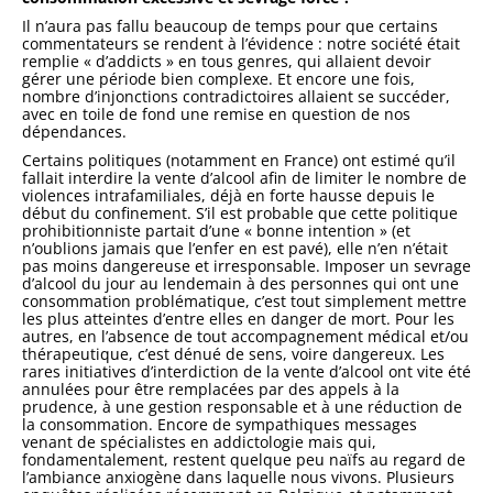
Il n’aura pas fallu beaucoup de temps pour que certains
commentateurs se rendent à l’évidence : notre société était
remplie « d’addicts » en tous genres, qui allaient devoir
gérer une période bien complexe. Et encore une fois,
nombre d’injonctions contradictoires allaient se succéder,
avec en toile de fond une remise en question de nos
dépendances.
Certains politiques (notamment en France) ont estimé qu’il
fallait interdire la vente d’alcool afin de limiter le nombre de
violences intrafamiliales, déjà en forte hausse depuis le
début du confinement. S’il est probable que cette politique
prohibitionniste partait d’une « bonne intention » (et
n’oublions jamais que l’enfer en est pavé), elle n’en n’était
pas moins dangereuse et irresponsable. Imposer un sevrage
d’alcool du jour au lendemain à des personnes qui ont une
consommation problématique, c’est tout simplement mettre
les plus atteintes d’entre elles en danger de mort. Pour les
autres, en l’absence de tout accompagnement médical et/ou
thérapeutique, c’est dénué de sens, voire dangereux. Les
rares initiatives d’interdiction de la vente d’alcool ont vite été
annulées pour être remplacées par des appels à la
prudence, à une gestion responsable et à une réduction de
la consommation. Encore de sympathiques messages
venant de spécialistes en addictologie mais qui,
fondamentalement, restent quelque peu naïfs au regard de
l’ambiance anxiogène dans laquelle nous vivons. Plusieurs