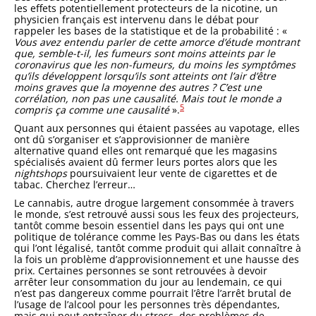
les effets potentiellement protecteurs de la nicotine, un
physicien français est intervenu dans le débat pour
rappeler les bases de la statistique et de la probabilité : «
Vous avez entendu parler de cette amorce d’étude montrant
que, semble-t-il, les fumeurs sont moins atteints par le
coronavirus que les non-fumeurs, du moins les symptômes
qu’ils développent lorsqu’ils sont atteints ont l’air d’être
moins graves que la moyenne des autres ? C’est une
corrélation, non pas une causalité. Mais tout le monde a
5
compris ça comme une causalité
».
Quant aux personnes qui étaient passées au vapotage, elles
ont dû s’organiser et s’approvisionner de manière
alternative quand elles ont remarqué que les magasins
spécialisés avaient dû fermer leurs portes alors que les
nightshops
poursuivaient leur vente de cigarettes et de
tabac. Cherchez l’erreur…
Le cannabis, autre drogue largement consommée à travers
le monde, s’est retrouvé aussi sous les feux des projecteurs,
tantôt comme besoin essentiel dans les pays qui ont une
politique de tolérance comme les Pays-Bas ou dans les états
qui l’ont légalisé, tantôt comme produit qui allait connaître à
la fois un problème d’approvisionnement et une hausse des
prix. Certaines personnes se sont retrouvées à devoir
arrêter leur consommation du jour au lendemain, ce qui
n’est pas dangereux comme pourrait l’être l’arrêt brutal de
l’usage de l’alcool pour les personnes très dépendantes,
mais qui peut entraîner du stress, des problèmes de