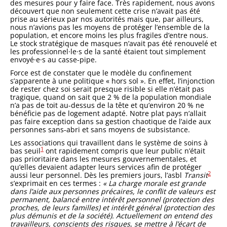
des mesures pour y faire face. Très rapidement, nous avons
découvert que non seulement cette crise n’avait pas été
prise au sérieux par nos autorités mais que, par ailleurs,
nous n’avions pas les moyens de protéger l’ensemble de la
population, et encore moins les plus fragiles d’entre nous.
Le stock stratégique de masques n’avait pas été renouvelé et
les professionnel·le·s de la santé étaient tout simplement
envoyé·e·s au casse-pipe.
Force est de constater que le modèle du confinement
s’apparente à une politique « hors sol ». En effet, l’injonction
de rester chez soi serait presque risible si elle n’était pas
tragique, quand on sait que 2 % de la population mondiale
n’a pas de toit au-dessus de la tête et qu’environ 20 % ne
bénéficie pas de logement adapté. Notre plat pays n’allait
pas faire exception dans sa gestion chaotique de l’aide aux
personnes sans-abri et sans moyens de subsistance.
Les associations qui travaillent dans le système de soins à
1
bas seuil
ont rapidement compris que leur public n’était
pas prioritaire dans les mesures gouvernementales, et
qu’elles devaient adapter leurs services afin de protéger
2
aussi leur personnel. Dès les premiers jours, l’asbl
Transit
s’exprimait en ces termes :
« La charge morale est grande
dans l’aide aux personnes précaires, le conflit de valeurs est
permanent, balancé entre intérêt personnel (protection des
proches, de leurs familles) et intérêt général (protection des
plus démunis et de la société). Actuellement on entend des
travailleurs, conscients des risques, se mettre à l’écart de