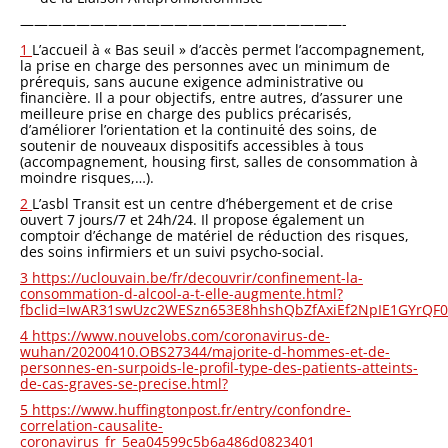
———————————————————————-
1
L’accueil à « Bas seuil » d’accès permet l’accompagnement,
la prise en charge des personnes avec un minimum de
prérequis, sans aucune exigence administrative ou
financière. Il a pour objectifs, entre autres, d’assurer une
meilleure prise en charge des publics précarisés,
d’améliorer l’orientation et la continuité des soins, de
soutenir de nouveaux dispositifs accessibles à tous
(accompagnement, housing first, salles de consommation à
moindre risques,…).
2
L’asbl Transit est un centre d’hébergement et de crise
ouvert 7 jours/7 et 24h/24. Il propose également un
comptoir d’échange de matériel de réduction des risques,
des soins infirmiers et un suivi psycho-social.
3
https://uclouvain.be/fr/decouvrir/confinement-la-
consommation-d-alcool-a-t-elle-augmente.html?
fbclid=IwAR31swUzc2WESzn653E8hhshQbZfAxiEf2NpIE1GYrQ
4
https://www.nouvelobs.com/coronavirus-de-
wuhan/20200410.OBS27344/majorite-d-hommes-et-de-
personnes-en-surpoids-le-profil-type-des-patients-atteints-
de-cas-graves-se-precise.html?
5
https://www.huffingtonpost.fr/entry/confondre-
correlation-causalite-
coronavirus_fr_5ea04599c5b6a486d0823401