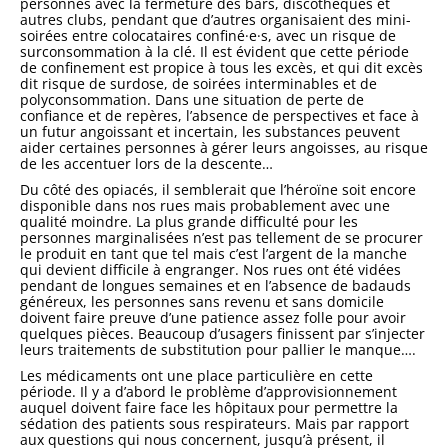
personnes avec la fermeture des bars, discothèques et
autres clubs, pendant que d’autres organisaient des mini-
soirées entre colocataires confiné·e·s, avec un risque de
surconsommation à la clé. Il est évident que cette période
de confinement est propice à tous les excès, et qui dit excès
dit risque de surdose, de soirées interminables et de
polyconsommation. Dans une situation de perte de
confiance et de repères, l’absence de perspectives et face à
un futur angoissant et incertain, les substances peuvent
aider certaines personnes à gérer leurs angoisses, au risque
de les accentuer lors de la descente…
Du côté des opiacés, il semblerait que l’héroïne soit encore
disponible dans nos rues mais probablement avec une
qualité moindre. La plus grande difficulté pour les
personnes marginalisées n’est pas tellement de se procurer
le produit en tant que tel mais c’est l’argent de la manche
qui devient difficile à engranger. Nos rues ont été vidées
pendant de longues semaines et en l’absence de badauds
généreux, les personnes sans revenu et sans domicile
doivent faire preuve d’une patience assez folle pour avoir
quelques pièces. Beaucoup d’usagers finissent par s’injecter
leurs traitements de substitution pour pallier le manque….
Les médicaments ont une place particulière en cette
période. Il y a d’abord le problème d’approvisionnement
auquel doivent faire face les hôpitaux pour permettre la
sédation des patients sous respirateurs. Mais par rapport
aux questions qui nous concernent, jusqu’à présent, il