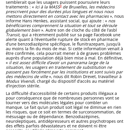
semblerait que les usagers puissent poursuivre leurs
6
traitements : «
Ici à la MASS
de Bruxelles, les médecins
prescrivent pour des durées plus longues et nous nous
mettons directement en contact avec les pharmacies
», nous
informe Hans Henkes, assistant social, qui ajoute : «
nos
bénéficiaires comprennent la situation et tout se déroule
globalement bien
». Autre son de cloche du côté de l’asbl
Transit,
qui a récemment publié sur sa page Facebook une
alerte quant à l’éventuelle rupture de stock en pharmacie
d’une benzodiazépine spécifique, le flunitrazepam, jusqu’à
au moins la fin du mois de mai. Si cette information venait à
être confirmée, cela pourrait mener à de graves problèmes
auprès d’une population déjà bien mise à mal. En définitive,
«
il est assez difficile d’avoir un panorama large de la
situation, les usagers en traitement de substitution ne
passent pas forcément par les institutions et sont suivis par
des médecins de ville
», nous dit Robin Drevet, travailleur à
Modus Vivendi
, chargé du dispositif d’accès au matériel
d’injection stérile.
La difficulté d’accessibilité de certains produits illégaux a
pour conséquence que de nombreuses personnes vont se
tourner vers des molécules légales pour combler un
manque. Le fait qu’un produit soit légal ne diminue en rien
les risques, que ce soit en termes de surconsommation, de
mésusage ou de dépendance. Benzodiazépines,
neuroleptiques, antidépresseurs et autres psychotropes ont
des effets parfois dévastateurs et ne doivent ni être