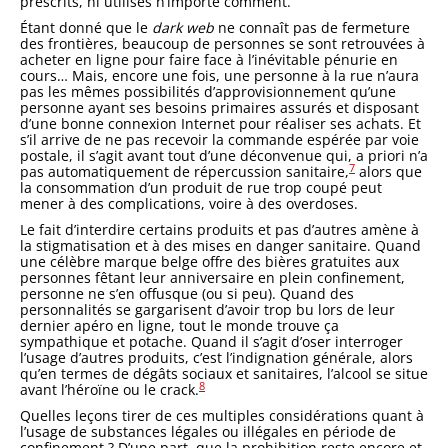
prescrits, ni utilisés n’importe comment.
Étant donné que le
dark web
ne connaît pas de fermeture
des frontières, beaucoup de personnes se sont retrouvées à
acheter en ligne pour faire face à l’inévitable pénurie en
cours… Mais, encore une fois, une personne à la rue n’aura
pas les mêmes possibilités d’approvisionnement qu’une
personne ayant ses besoins primaires assurés et disposant
d’une bonne connexion Internet pour réaliser ses achats. Et
s’il arrive de ne pas recevoir la commande espérée par voie
postale, il s’agit avant tout d’une déconvenue qui, a priori n’a
7
pas automatiquement de répercussion sanitaire,
alors que
la consommation d’un produit de rue trop coupé peut
mener à des complications, voire à des overdoses.
Le fait d’interdire certains produits et pas d’autres amène à
la stigmatisation et à des mises en danger sanitaire. Quand
une célèbre marque belge offre des bières gratuites aux
personnes fêtant leur anniversaire en plein confinement,
personne ne s’en offusque (ou si peu). Quand des
personnalités se gargarisent d’avoir trop bu lors de leur
dernier apéro en ligne, tout le monde trouve ça
sympathique et potache. Quand il s’agit d’oser interroger
l’usage d’autres produits, c’est l’indignation générale, alors
qu’en termes de dégâts sociaux et sanitaires, l’alcool se situe
8
avant l’héroïne ou le crack.
Quelles leçons tirer de ces multiples considérations quant à
l’usage de substances légales ou illégales en période de
confinement ? D’une part, que la prohibition reste encore et