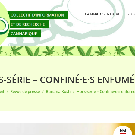
CANNABIS, NOUVELLES DU
-SÉRIE – CONFINÉ·E·S ENFUMÉ·
êtes ici :
eil
Revue de presse
Banana Kush
Hors-série – Confiné·e·s enfumé
MAI