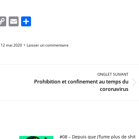
In
tsApp
essenger
Copy
Email
Partager
Link
12 mai 2020
Laisser un commentaire
ONGLET SUIVANT
Prohibition et confinement au temps du
Onglet
coronavirus
suivant
#08 – Depuis que j’fume plus de shit