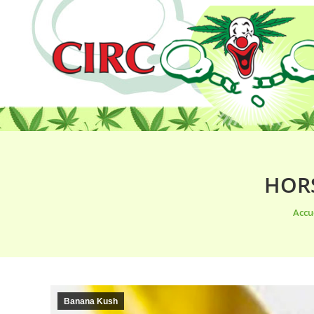
HORS
Vous 
Accu
Banana Kush