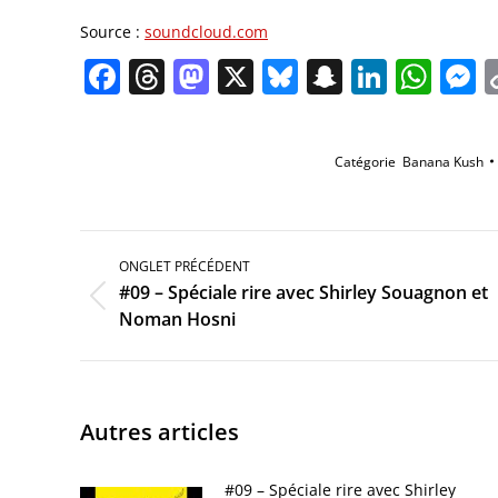
Source :
soundcloud.com
Facebook
Threads
Mastodon
X
Bluesky
Snapchat
Linked
Wha
M
Catégorie
Banana Kush
Navigation
de
ONGLET PRÉCÉDENT
commentaire
#09 – Spéciale rire avec Shirley Souagnon et
Onglet
Noman Hosni
précédent
Autres articles
#09 – Spéciale rire avec Shirley