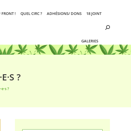
 FRONT !
QUEL CIRC ?
ADHÉSIONS/ DONS
18 JOINT
Search:
GALERIES
E·S ?
·e·s ?