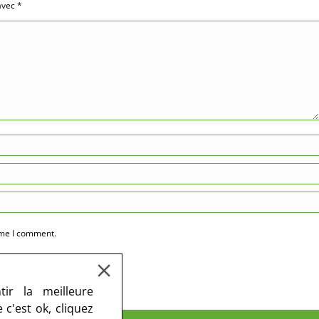
 avec
*
ime I comment.
ir la meilleure
c'est ok, cliquez