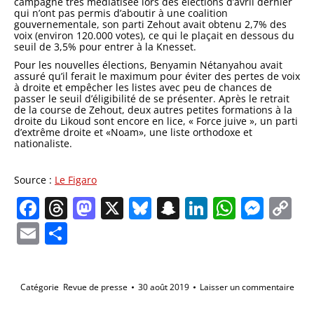
campagne très médiatisée lors des élections d’avril dernier
qui n’ont pas permis d’aboutir à une coalition
gouvernementale, son parti Zehout avait obtenu 2,7% des
voix (environ 120.000 votes), ce qui le plaçait en dessous du
seuil de 3,5% pour entrer à la Knesset.
Pour les nouvelles élections, Benyamin Nétanyahou avait
assuré qu’il ferait le maximum pour éviter des pertes de voix
à droite et empêcher les listes avec peu de chances de
passer le seuil d’éligibilité de se présenter. Après le retrait
de la course de Zehout, deux autres petites formations à la
droite du Likoud sont encore en lice, « Force juive », un parti
d’extrême droite et «Noam», une liste orthodoxe et
nationaliste.
Source :
Le Figaro
Facebook
Threads
Mastodon
X
Bluesky
Snapchat
LinkedIn
Whats
Mes
C
Li
Email
Partager
Catégorie
Revue de presse
30 août 2019
Laisser un commentaire