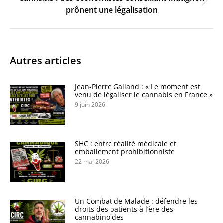
Onglet
prônent une légalisation
suivant
Autres articles
Jean-Pierre Galland : « Le moment est
venu de légaliser le cannabis en France »
9 juin 2026
SHC : entre réalité médicale et
emballement prohibitionniste
22 mai 2026
Un Combat de Malade : défendre les
droits des patients à l’ère des
cannabinoïdes