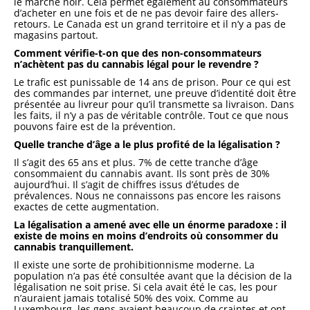
le marché noir. Cela permet également au consommateurs
d’acheter en une fois et de ne pas devoir faire des allers-
retours. Le Canada est un grand territoire et il n’y a pas de
magasins partout.
Comment vérifie-t-on que des non-consommateurs
n’achètent pas du cannabis légal pour le revendre ?
Le trafic est punissable de 14 ans de prison. Pour ce qui est
des commandes par internet, une preuve d’identité doit être
présentée au livreur pour qu’il transmette sa livraison. Dans
les faits, il n’y a pas de véritable contrôle. Tout ce que nous
pouvons faire est de la prévention.
Quelle tranche d’âge a le plus profité de la légalisation ?
Il s’agit des 65 ans et plus. 7% de cette tranche d’âge
consommaient du cannabis avant. Ils sont près de 30%
aujourd’hui. Il s’agit de chiffres issus d’études de
prévalences. Nous ne connaissons pas encore les raisons
exactes de cette augmentation.
La légalisation a amené avec elle un énorme paradoxe : il
existe de moins en moins d’endroits où consommer du
cannabis tranquillement.
Il existe une sorte de prohibitionnisme moderne. La
population n’a pas été consultée avant que la décision de la
légalisation ne soit prise. Si cela avait été le cas, les pour
n’auraient jamais totalisé 50% des voix. Comme au
Luxembourg, les gens avaient beaucoup de craintes et ont