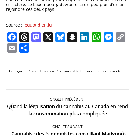
est toléré. Le Luxembourg devrait d’ici un peu plus d’un an
rejoindre ces deux pays.
Source :
lequotidien.lu
Facebook
Threads
Mastodon
X
Bluesky
Snapchat
LinkedIn
Whats
Mes
C
Li
Email
Partager
Catégorie
Revue de presse
2 mars 2020
Laisser un commentaire
Navigation
de
ONGLET PRÉCÉDENT
commentaire
Quand la légalisation du cannabis au Canada en rend
Onglet
la consommation plus compliquée
précédent
ONGLET SUIVANT
Cannabis : des économistes conseillant Matignon