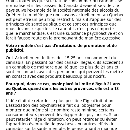
crains toutefois que si le fait de consommer du cannabis se
normalise et si les caisses du Canada devaient se vider, le
pays suive l’exemple de la société nationale des alcools du
Québec. Le modèle que nous avons actuellement au Québec
est peut-être un peu trop restrictif, mais il s’appuie sur des
principes de santé publique et ce sont ces principes que
nous devons respecter. Le cannabis n’est pas n’importe
quelle marchandise. C’est une substance psychoactive et on
ferait fausse route en la promouvant de manière agressive.
Votre modèle c’est pas d’incitation, de promotion et de
publicité.
Oui. Actuellement le tiers des 15-25 ans consomment du
cannabis. En passant par des canaux illégaux, ils accèdent à
un cannabis de moindre qualité que les plus de 21 ans et
sont en contacts avec des personnes qui peuvent les mettre
en contact avec des produits beaucoup plus nocifs.
Pourquoi, dans ce cas, avoir placé la limite d’âge à 21 ans
au Québec quand dans les autres provinces, elle est à 18
ans ?
L’idée était de retarder le plus possible l’âge d’initiation.
L’association des psychiatres a fait du lobbyisme pour
montrer que même si le nombre reste minime, certains
consommateurs peuvent développer des psychoses. Si on
peut retarder l’âge d’initiation, on peut retarder ou éviter
l’apparition éventuelle de psychoses ou autres effets du
cannabis sur la santé mentale. Je pense quant à moi que