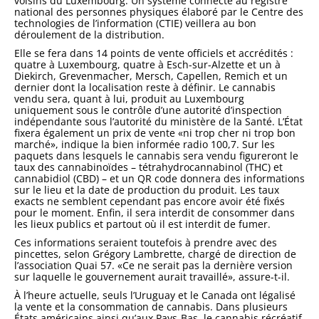
voisins du Luxembourg. Un système connecté au registre
national des personnes physiques élaboré par le Centre des
technologies de l’information (CTIE) veillera au bon
déroulement de la distribution.
Elle se fera dans 14 points de vente officiels et accrédités :
quatre à Luxembourg, quatre à Esch-sur-Alzette et un à
Diekirch, Grevenmacher, Mersch, Capellen, Remich et un
dernier dont la localisation reste à définir. Le cannabis
vendu sera, quant à lui, produit au Luxembourg
uniquement sous le contrôle d’une autorité d’inspection
indépendante sous l’autorité du ministère de la Santé. L’État
fixera également un prix de vente «ni trop cher ni trop bon
marché», indique la bien informée radio 100,7. Sur les
paquets dans lesquels le cannabis sera vendu figureront le
taux des cannabinoïdes – tétrahydrocannabinol (THC) et
cannabidiol (CBD) – et un QR code donnera des informations
sur le lieu et la date de production du produit. Les taux
exacts ne semblent cependant pas encore avoir été fixés
pour le moment. Enfin, il sera interdit de consommer dans
les lieux publics et partout où il est interdit de fumer.
Ces informations seraient toutefois à prendre avec des
pincettes, selon Grégory Lambrette, chargé de direction de
l’association Quai 57. «Ce ne serait pas la dernière version
sur laquelle le gouvernement aurait travaillé», assure-t-il.
À l’heure actuelle, seuls l’Uruguay et le Canada ont légalisé
la vente et la consommation de cannabis. Dans plusieurs
États américains ainsi qu’aux Pays-Bas, le cannabis récréatif