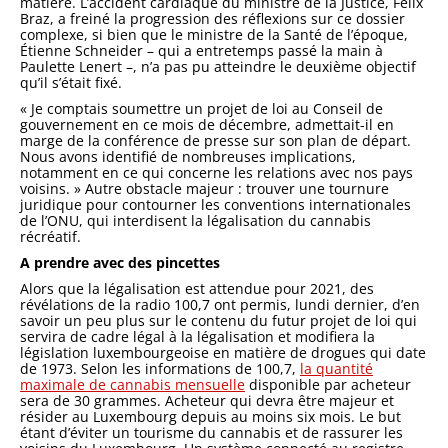
matière. L’accident cardiaque du ministre de la Justice, Félix
Braz, a freiné la progression des réflexions sur ce dossier
complexe, si bien que le ministre de la Santé de l’époque,
Étienne Schneider – qui a entretemps passé la main à
Paulette Lenert –, n’a pas pu atteindre le deuxième objectif
qu’il s’était fixé.
« Je comptais soumettre un projet de loi au Conseil de
gouvernement en ce mois de décembre, admettait-il en
marge de la conférence de presse sur son plan de départ.
Nous avons identifié de nombreuses implications,
notamment en ce qui concerne les relations avec nos pays
voisins. » Autre obstacle majeur : trouver une tournure
juridique pour contourner les conventions internationales
de l’ONU, qui interdisent la légalisation du cannabis
récréatif.
A prendre avec des pincettes
Alors que la légalisation est attendue pour 2021, des
révélations de la radio 100,7 ont permis, lundi dernier, d’en
savoir un peu plus sur le contenu du futur projet de loi qui
servira de cadre légal à la légalisation et modifiera la
législation luxembourgeoise en matière de drogues qui date
de 1973. Selon les informations de 100,7,
la quantité
maximale de cannabis mensuelle
disponible par acheteur
sera de 30 grammes. Acheteur qui devra être majeur et
résider au Luxembourg depuis au moins six mois. Le but
étant d’éviter un tourisme du cannabis et de rassurer les