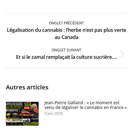
Navigation
de
ONGLET PRÉCÉDENT
commentaire
Légalisation du cannabis : l’herbe n’est pas plus verte
Onglet
au Canada
précédent
ONGLET SUIVANT
Onglet
Et si le zamal remplaçait la culture sucrière….
suivant
Autres articles
Jean-Pierre Galland : « Le moment est
venu de légaliser le cannabis en France »
9 juin 2026