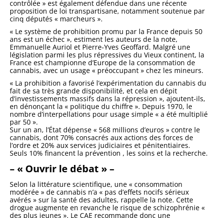
contrôlée » est également défendue dans une récente
proposition de loi transpartisane, notamment soutenue par
cinq députés « marcheurs ».
« Le système de prohibition promu par la France depuis 50
ans est un échec », estiment les auteurs de la note,
Emmanuelle Auriol et Pierre-Yves Geoffard. Malgré une
législation parmi les plus répressives du Vieux continent, la
France est championne d’Europe de la consommation de
cannabis, avec un usage « préoccupant » chez les mineurs.
« La prohibition a favorisé l’expérimentation du cannabis du
fait de sa très grande disponibilité, et cela en dépit
d’investissements massifs dans la répression », ajoutent-ils,
en dénonçant la « politique du chiffre ». Depuis 1970, le
nombre d’interpellations pour usage simple « a été multiplié
par 50 ».
Sur un an, l’État dépense « 568 millions d’euros » contre le
cannabis, dont 70% consacrés aux actions des forces de
l’ordre et 20% aux services judiciaires et pénitentiaires.
Seuls 10% financent la prévention , les soins et la recherche.
– « Ouvrir le débat » –
Selon la littérature scientifique, une « consommation
modérée » de cannabis n’a « pas d’effets nocifs sérieux
avérés » sur la santé des adultes, rappelle la note. Cette
drogue augmente en revanche le risque de schizophrénie «
des plus jeunes ». Le CAE recommande donc une