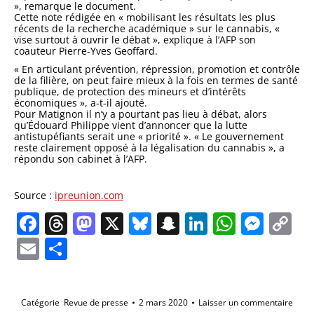
», remarque le document.
Cette note rédigée en « mobilisant les résultats les plus
récents de la recherche académique » sur le cannabis, «
vise surtout à ouvrir le débat », explique à l’AFP son
coauteur Pierre-Yves Geoffard.
« En articulant prévention, répression, promotion et contrôle
de la filière, on peut faire mieux à la fois en termes de santé
publique, de protection des mineurs et d’intérêts
économiques », a-t-il ajouté.
Pour Matignon il n’y a pourtant pas lieu à débat, alors
qu’Édouard Philippe vient d’annoncer que la lutte
antistupéfiants serait une « priorité ». « Le gouvernement
reste clairement opposé à la légalisation du cannabis », a
répondu son cabinet à l’AFP.
Source :
ipreunion.com
Facebook
Threads
Mastodon
X
Bluesky
Snapchat
LinkedIn
Whats
Mes
C
Li
Email
Partager
Catégorie
Revue de presse
2 mars 2020
Laisser un commentaire