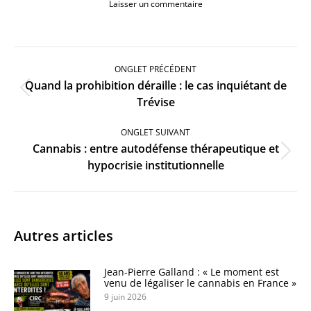
Laisser un commentaire
Navigation
de
ONGLET PRÉCÉDENT
commentaire
Quand la prohibition déraille : le cas inquiétant de
Onglet
Trévise
précédent
ONGLET SUIVANT
Cannabis : entre autodéfense thérapeutique et
Onglet
hypocrisie institutionnelle
suivant
Autres articles
Jean-Pierre Galland : « Le moment est
venu de légaliser le cannabis en France »
9 juin 2026