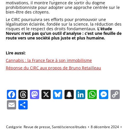
motivations, il montre l’urgence de sortir du dogme
prohibitionniste pour adopter une approche centrée sur le
bien-être des citoyens.
Le CIRC poursuivra ses efforts pour promouvoir une
légalisation éclairée, fondée sur la science, la réduction des
risques et le respect des droits fondamentaux.
L’étude
Novurc n’est pas qu’un outil d’analyse : c’est une feuille de
route vers une société plus juste et plus humaine.
Lire aussi:
Cannabis : la France face à son immobilisme
Réponse du CIRC aux propos de Bruno Retailleau
Facebook
Threads
Mastodon
X
Bluesky
Snapchat
LinkedIn
Whats
Mes
C
Li
Email
Partager
Catégorie
Revue de presse
,
Santé/science/études
8 décembre 2024