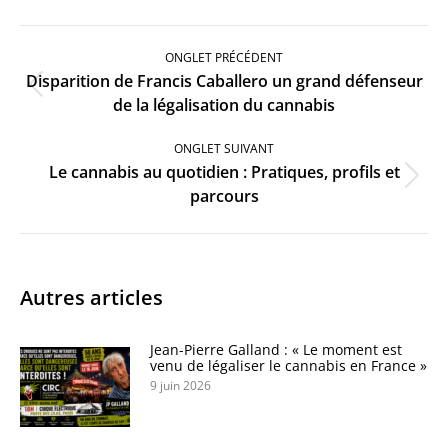
Navigation
de
ONGLET PRÉCÉDENT
commentaire
Disparition de Francis Caballero un grand défenseur
Onglet
de la légalisation du cannabis
précédent
ONGLET SUIVANT
Le cannabis au quotidien : Pratiques, profils et
Onglet
parcours
suivant
Autres articles
Jean-Pierre Galland : « Le moment est
venu de légaliser le cannabis en France »
9 juin 2026