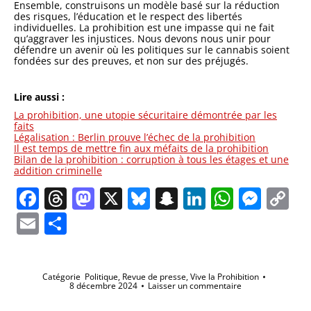
Ensemble, construisons un modèle basé sur la réduction
des risques, l’éducation et le respect des libertés
individuelles. La prohibition est une impasse qui ne fait
qu’aggraver les injustices. Nous devons nous unir pour
défendre un avenir où les politiques sur le cannabis soient
fondées sur des preuves, et non sur des préjugés.
Lire aussi :
La prohibition, une utopie sécuritaire démontrée par les
faits
Légalisation : Berlin prouve l’échec de la prohibition
Il est temps de mettre fin aux méfaits de la prohibition
Bilan de la prohibition : corruption à tous les étages et une
addition criminelle
Facebook
Threads
Mastodon
X
Bluesky
Snapchat
LinkedIn
Whats
Mes
C
Li
Email
Partager
Catégorie
Politique
,
Revue de presse
,
Vive la Prohibition
8 décembre 2024
Laisser un commentaire