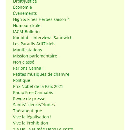
Droit/Justice
Économie
Événements
High & Fines Herbes saison 4
Humour drôle
IACM-Bulletin
Konbini – Interviews Sandwich
Les Paradis Arti7iciels
Manifestations
Mission parlementaire
Non classé
Parlons Canna !
Petites musiques de chanvre
Politique
Prix Nobel de la Paix 2021
Radio Free Cannabis
Revue de presse
Santé/science/études
Thérapeutique
Vive la légalisation !
Vive la Prohibition
Y a De La Fumée Dans Le Poste