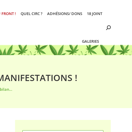
 FRONT !
QUEL CIRC ?
ADHÉSIONS/ DONS
18 JOINT
Search:
GALERIES
MANIFESTATIONS !
 bilan…