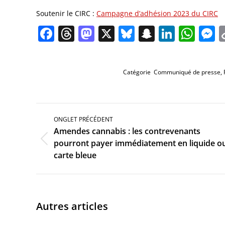
Soutenir le CIRC :
Campagne d’adhésion 2023 du CIRC
Facebook
Threads
Mastodon
X
Bluesky
Snapchat
Linked
Wha
M
Catégorie
Communiqué de presse
,
Navigation
de
ONGLET PRÉCÉDENT
commentaire
Amendes cannabis : les contrevenants
Onglet
pourront payer immédiatement en liquide o
précédent
carte bleue
Autres articles