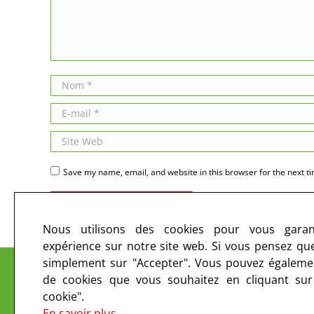
Nom *
E-mail *
Site Web
Save my name, email, and website in this browser for the next t
Publier des commentaires
Nous utilisons des cookies pour vous garant
expérience sur notre site web. Si vous pensez que 
Le CIRC sur les ondes et sur le web
simplement sur "Accepter". Vous pouvez égalemen
de cookies que vous souhaitez en cliquant su
cookie".
En savoir plus