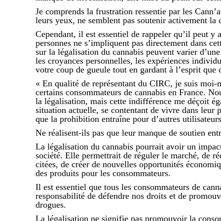
Je comprends la frustration ressentie par les Cann’
leurs yeux, ne semblent pas soutenir activement la c
Cependant, il est essentiel de rappeler qu’il peut y
personnes ne s’impliquent pas directement dans cette
sur la légalisation du cannabis peuvent varier d’un
les croyances personnelles, les expériences individue
votre coup de gueule tout en gardant à l’esprit que 
« En qualité de représentant du CIRC, je suis mo
certains consommateurs de cannabis en France. Nou
la légalisation, mais cette indifférence me déçoit 
situation actuelle, se contentant de vivre dans leur
que la prohibition entraîne pour d’autres utilisateur
Ne réalisent-ils pas que leur manque de soutien entr
La légalisation du cannabis pourrait avoir un impac
société. Elle permettrait de réguler le marché, de rédu
citées, de créer de nouvelles opportunités économiqu
des produits pour les consommateurs.
Il est essentiel que tous les consommateurs de canna
responsabilité de défendre nos droits et de promou
drogues.
La légalisation ne signifie pas promouvoir la conso