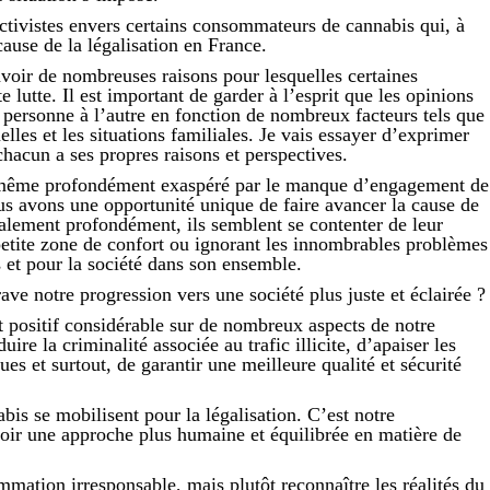
activistes envers certains consommateurs de cannabis qui, à
ause de la légalisation en France.
 avoir de nombreuses raisons pour lesquelles certaines
 lutte. Il est important de garder à l’esprit que les opinions
e personne à l’autre en fonction de nombreux facteurs tels que
lles et les situations familiales. Je vais essayer d’exprimer
chacun a ses propres raisons et perspectives.
i-même profondément exaspéré par le manque d’engagement de
s avons une opportunité unique de faire avancer la cause de
également profondément, ils semblent se contenter de leur
 petite zone de confort ou ignorant les innombrables problèmes
s et pour la société dans son ensemble.
ave notre progression vers une société plus juste et éclairée ?
t positif considérable sur de nombreux aspects de notre
ire la criminalité associée au trafic illicite, d’apaiser les
es et surtout, de garantir une meilleure qualité et sécurité
bis se mobilisent pour la légalisation. C’est notre
voir une approche plus humaine et équilibrée en matière de
mmation irresponsable, mais plutôt reconnaître les réalités du