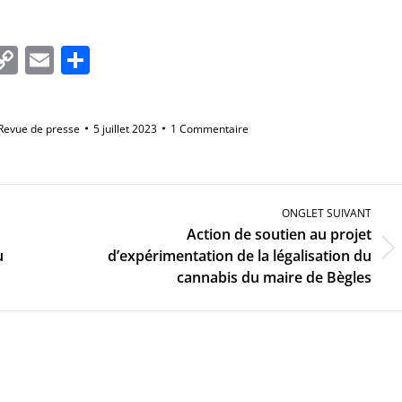
In
tsApp
essenger
Copy
Email
Partager
Link
Revue de presse
5 juillet 2023
1 Commentaire
ONGLET SUIVANT
Action de soutien au projet
Onglet
u
d’expérimentation de la légalisation du
suivant
cannabis du maire de Bègles