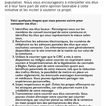
population. Nous vous encourageons à interpeller vos élus
et à leur faire part de votre opinion favorable à cette
initiative et les inciter à soutenir ce projet.
Voici quelques étapes que vous pouvez suivre pour
contacter vos élus :
Identifiez vos élus locaux : Renseignez-vous sur les
membres du conseil municipal de votre commune et
identifiez les élus qui vous représentent le mieux selon
vous.
Recherchez les adresses électroniques, les numéros de
téléphone ou les adresses postales des élus que vous
souhaitez contacter. Ces informations sont généralement
disponibles sur le site internet de la mairie ou sur celui de
la commune.
Utilisez le courrier type que le CIRC a mis à votre
disposition ou rédigez votre courrier en exprimant votre
soutien à l’expérimentation de la légalisation du cannabis
à Bègles. Faites part de votre conviction quant aux
bénéfices potentiels de cette mesure, tels que la réduction
des trafics illicites, la possibilité de mettre en place un
cadre réglementé, les éventuels avantages économiques
et médicaux. Vous pouvez également partager vos
expériences personnelles.
Soyez respectueux et poli : Évitez les propos offensants ou
les attaques personnelles, car cela pourrait nuire à la
crédibilité de votre message.
Transmettez votre courrier aux élus concernés. Vous
pouvez choisir d’envoyer votre courrier par courrier
électronique, par courrier postal ou même de le remettre
en main propre lors des permanences des élus.
Encouragez votre entourage à faire de même : Parlez de