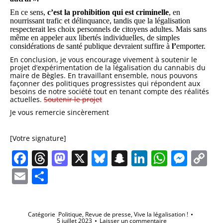
En ce sens,
c’est la prohibition qui est criminelle
, en
nourrissant trafic et délinquance, tandis que la légalisation
respecterait les choix personnels de citoyens adultes. Mais sans
même en appeler aux libertés individuelles, de simples
considérations de santé publique devraient suffire à
l’
emporter.
En conclusion, je vous encourage vivement à soutenir le
projet d’expérimentation de la légalisation du cannabis du
maire de Bègles. En travaillant ensemble, nous pouvons
façonner des politiques progressistes qui répondent aux
besoins de notre société tout en tenant compte des réalités
actuelles.
Soutenir le projet
Je vous remercie sincèrement
[Votre signature]
Facebook
Threads
Mastodon
X
Bluesky
Snapchat
LinkedIn
Whats
Mes
C
Li
Email
Partager
Catégorie
Politique
,
Revue de presse
,
Vive la légalisation !
5 juillet 2023
Laisser un commentaire