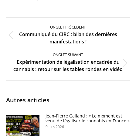
Navigation
de
ONGLET PRÉCÉDENT
commentaire
Communiqué du CIRC : bilan des dernières
Onglet
manifestations !
précédent
ONGLET SUIVANT
Expérimentation de légalisation encadrée du
Onglet
cannabis : retour sur les tables rondes en vidéo
suivant
Autres articles
Jean-Pierre Galland : « Le moment est
venu de légaliser le cannabis en France »
9 juin 2026