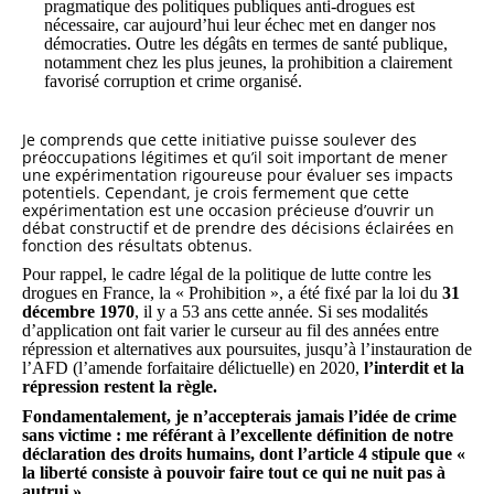
pragmatique des politiques publiques anti-drogues est
nécessaire, car aujourd’hui leur échec met en danger nos
démocraties
. Outre les dégâts en termes de santé publique,
notamment chez les plus jeunes, la prohibition a clairement
favorisé corruption et crime organisé.
Je comprends que cette initiative puisse soulever des
préoccupations légitimes et qu’il soit important de mener
une expérimentation rigoureuse pour évaluer ses impacts
potentiels. Cependant, je crois fermement que cette
expérimentation est une occasion précieuse d’ouvrir un
débat constructif et de prendre des décisions éclairées en
fonction des résultats obtenus.
Pour rappel, le cadre légal de la politique de lutte contre les
drogues en France, la « Prohibition », a été fixé par la loi du
31
décembre 1970
, il y a 53 ans cette année. Si ses modalités
d’application ont fait varier le curseur au fil des années entre
répression et alternatives aux poursuites, jusqu’à l’instauration de
l’AFD (l’amende forfaitaire délictuelle) en 2020,
l’interdit et la
répression restent la règle.
Fondamentalement, je n’accepterais jamais l’idée de crime
sans victime : me référant à l’excellente définition de notre
déclaration des droits humains, dont l’article 4 stipule que
«
la liberté consiste à pouvoir faire tout ce qui ne nuit pas à
autrui ».