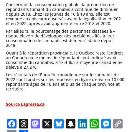
Concernant la consommation globale, la proportion de
répondants fumant du cannabis a continué de diminuer
depuis 2018. Chez les jeunes de 16 à 19 ans, elle est
revenue aux niveaux observés avant la légalisation en 2021
et en 2022, après avoir augmenté entre 2018 et 2020.
Par ailleurs, le pourcentage des personnes classées à «
risque élevé » de développer des problèmes liés à leur
consommation de cannabis est demeuré stable depuis
2018.
Quant à la répartition provinciale, le Québec reste l’endroit
au Canada où le moins de répondants ont indiqué avoir
consommé du cannabis, à 18,4 %. La moyenne canadienne
s’élève à 27,2 %.
Les résultats de l’Enquête canadienne sur le cannabis de
2022 sont fondés sur les réponses en ligne d’environ 10 000
répondants âgés de 16 ans et plus de chaque province et
territoire.
Source Lapresse.ca
Facebook
Threads
Mastodon
X
Bluesky
Snapchat
LinkedIn
Whats
Mes
C