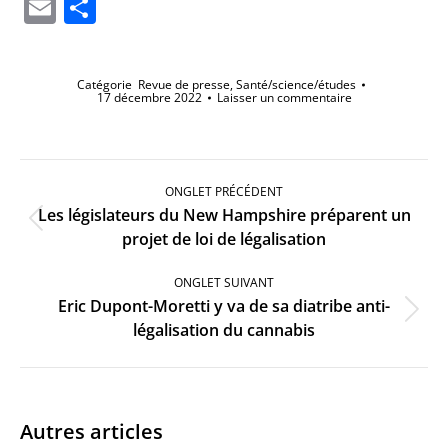
Li
Email
Partager
Catégorie
Revue de presse
,
Santé/science/études
17 décembre 2022
Laisser un commentaire
Navigation
de
ONGLET PRÉCÉDENT
commentaire
Les législateurs du New Hampshire préparent un
Onglet
projet de loi de légalisation
précédent
ONGLET SUIVANT
Eric Dupont-Moretti y va de sa diatribe anti-
Onglet
légalisation du cannabis
suivant
Autres articles