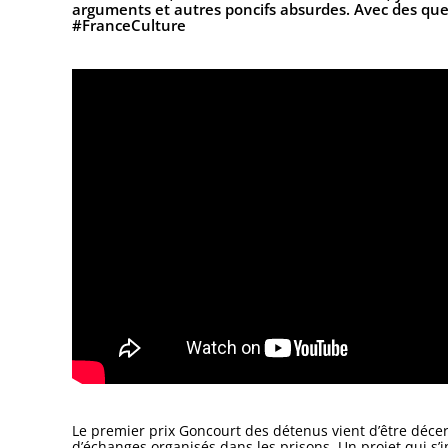
arguments et autres poncifs absurdes. Avec des que
#FranceCulture
Le premier prix Goncourt des détenus vient d’être décer
d’échanges organisés dans les prisons. Un projet qui s’