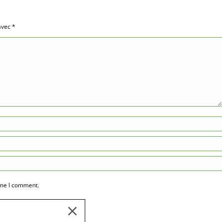
 avec
*
ime I comment.