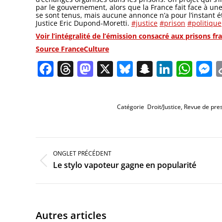
par le gouvernement, alors que la France fait face à une
se sont tenus, mais aucune annonce n’a pour l’instant ét
Justice Eric Dupond-Moretti.
#justice
#prison
#politique
Voir l’intégralité de l’émission consacré aux prisons fr
Source FranceCulture
Facebook
Threads
Mastodon
X
Bluesky
Snapchat
Linked
Wha
M
Catégorie
Droit/Justice
,
Revue de pre
Navigation
de
ONGLET PRÉCÉDENT
commentaire
Onglet
Le stylo vapoteur gagne en popularité
précédent
Autres articles