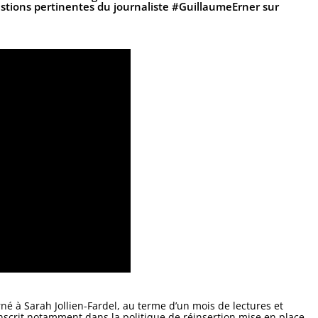
stions pertinentes du journaliste
#GuillaumeErner
sur
né à Sarah Jollien-Fardel, au terme d’un mois de lectures et
inscrit notamment dans la politique de réinsertion mise en place