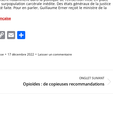
 surpopulation carcérale inédite. Des états généraux de la justice
é faite. Pour en parler, Guillaume Erner reçoit le ministre de la
ançaise
In
tsApp
essenger
Copy
Email
Partager
Link
sse
17 décembre 2022
Laisser un commentaire
ONGLET SUIVANT
Onglet
Opioïdes : de copieuses recommandations
suivant