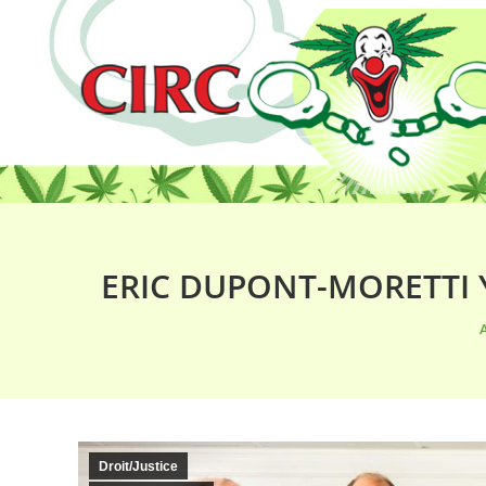
ERIC DUPONT-MORETTI Y
V
A
Droit/Justice