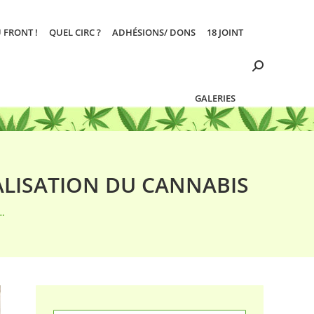
 FRONT !
QUEL CIRC ?
ADHÉSIONS/ DONS
18 JOINT
Search:
GALERIES
GALISATION DU CANNABIS
e…