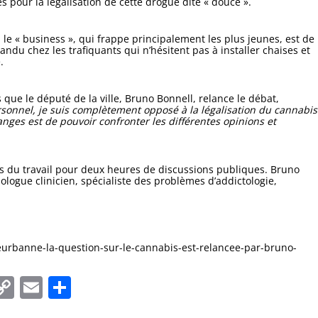
és pour la légalisation de cette drogue dite « douce ».
le « business », qui frappe principalement les plus jeunes, est de
andu chez les trafiquants qui n’hésitent pas à installer chaises et
.
 que le député de la ville, Bruno Bonnell, relance le débat,
ersonnel, je suis complètement opposé à la légalisation du cannabis
nges est de pouvoir confronter les différentes opinions et
is du travail pour deux heures de discussions publiques. Bruno
logue clinicien, spécialiste des problèmes d’addictologie,
leurbanne-la-question-sur-le-cannabis-est-relancee-par-bruno-
In
tsApp
essenger
Copy
Email
Partager
Link