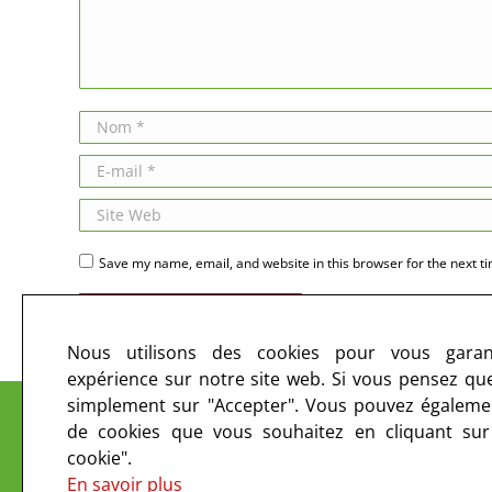
Nom *
E-mail *
Site Web
Save my name, email, and website in this browser for the next t
Publier des commentaires
Nous utilisons des cookies pour vous garant
expérience sur notre site web. Si vous pensez que 
Le CIRC sur les ondes et sur le web
simplement sur "Accepter". Vous pouvez égalemen
de cookies que vous souhaitez en cliquant su
cookie".
En savoir plus