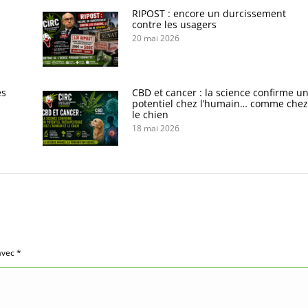
s
RIPOST : encore un durcissement
contre les usagers
20 mai 2026
es
CBD et cancer : la science confirme u
potentiel chez l’humain… comme chez
le chien
18 mai 2026
 avec
*