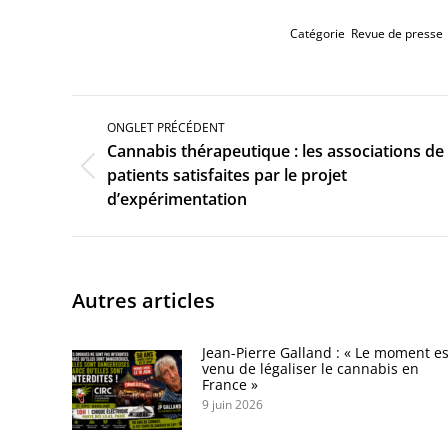
Catégorie
Revue de presse
Navigation
de
ONGLET PRÉCÉDENT
commentaire
Cannabis thérapeutique : les associations de
Onglet
patients satisfaites par le projet
précédent
d’expérimentation
Autres articles
Jean-Pierre Galland : « Le moment es
venu de légaliser le cannabis en
France »
9 juin 2026