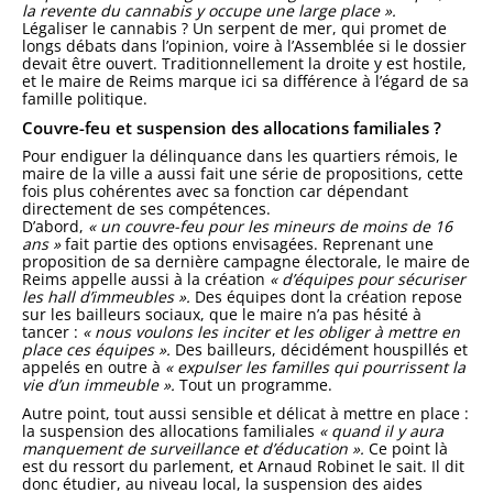
la revente du cannabis y occupe une large place ».
Légaliser le cannabis ? Un serpent de mer, qui promet de
longs débats dans l’opinion, voire à l’Assemblée si le dossier
devait être ouvert. Traditionnellement la droite y est hostile,
et le maire de Reims marque ici sa différence à l’égard de sa
famille politique.
Couvre-feu et suspension des allocations familiales ?
Pour endiguer la délinquance dans les quartiers rémois, le
maire de la ville a aussi fait une série de propositions, cette
fois plus cohérentes avec sa fonction car dépendant
directement de ses compétences.
D’abord,
« un couvre-feu pour les mineurs de moins de 16
ans »
fait partie des options envisagées. Reprenant une
proposition de sa dernière campagne électorale, le maire de
Reims appelle aussi à la création
« d’équipes pour sécuriser
les hall d’immeubles ».
Des équipes dont la création repose
sur les bailleurs sociaux, que le maire n’a pas hésité à
tancer :
« nous voulons les inciter et les obliger à mettre en
place ces équipes ».
Des bailleurs, décidément houspillés et
appelés en outre à
« expulser les familles qui pourrissent la
vie d’un immeuble ».
Tout un programme.
Autre point, tout aussi sensible et délicat à mettre en place :
la suspension des allocations familiales
« quand il y aura
manquement de surveillance et d’éducation ».
Ce point là
est du ressort du parlement, et Arnaud Robinet le sait. Il dit
donc étudier, au niveau local, la suspension des aides