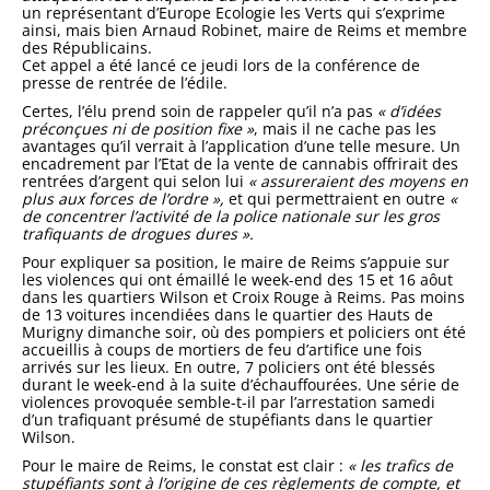
un représentant d’Europe Ecologie les Verts qui s’exprime
ainsi, mais bien Arnaud Robinet, maire de Reims et membre
des Républicains.
Cet appel a été lancé ce jeudi lors de la conférence de
presse de rentrée de l’édile.
Certes, l’élu prend soin de rappeler qu’il n’a pas
« d’idées
préconçues ni de position fixe »
, mais il ne cache pas les
avantages qu’il verrait à l’application d’une telle mesure. Un
encadrement par l’Etat de la vente de cannabis offrirait des
rentrées d’argent qui selon lui
« assureraient des moyens en
plus aux forces de l’ordre »,
et qui permettraient en outre
«
de concentrer l’activité de la police nationale sur les gros
trafiquants de drogues dures ».
Pour expliquer sa position, le maire de Reims s’appuie sur
les violences qui ont émaillé le week-end des 15 et 16 aôut
dans les quartiers Wilson et Croix Rouge à Reims. Pas moins
de 13 voitures incendiées dans le quartier des Hauts de
Murigny dimanche soir, où des pompiers et policiers ont été
accueillis à coups de mortiers de feu d’artifice une fois
arrivés sur les lieux. En outre, 7 policiers ont été blessés
durant le week-end à la suite d’échauffourées. Une série de
violences provoquée semble-t-il par l’arrestation samedi
d’un trafiquant présumé de stupéfiants dans le quartier
Wilson.
Pour le maire de Reims, le constat est clair :
« les trafics de
stupéfiants sont à l’origine de ces règlements de compte, et