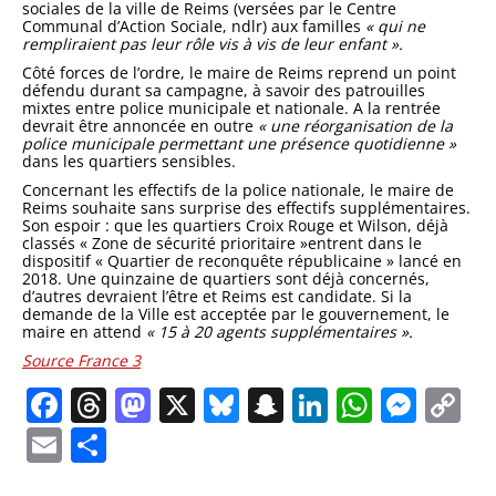
sociales de la ville de Reims (versées par le Centre
Communal d’Action Sociale, ndlr) aux familles
« qui ne
rempliraient pas leur rôle vis à vis de leur enfant ».
Côté forces de l’ordre, le maire de Reims reprend un point
défendu durant sa campagne, à savoir des patrouilles
mixtes entre police municipale et nationale. A la rentrée
devrait être annoncée en outre
« une réorganisation de la
police municipale permettant une présence quotidienne »
dans les quartiers sensibles.
Concernant les effectifs de la police nationale, le maire de
Reims souhaite sans surprise des effectifs supplémentaires.
Son espoir : que les quartiers Croix Rouge et Wilson, déjà
classés « Zone de sécurité prioritaire »entrent dans le
dispositif « Quartier de reconquête républicaine » lancé en
2018. Une quinzaine de quartiers sont déjà concernés,
d’autres devraient l’être et Reims est candidate. Si la
demande de la Ville est acceptée par le gouvernement, le
maire en attend
« 15 à 20 agents supplémentaires ».
Source France 3
Facebook
Threads
Mastodon
X
Bluesky
Snapchat
LinkedIn
Whats
Mes
C
Li
Email
Partager