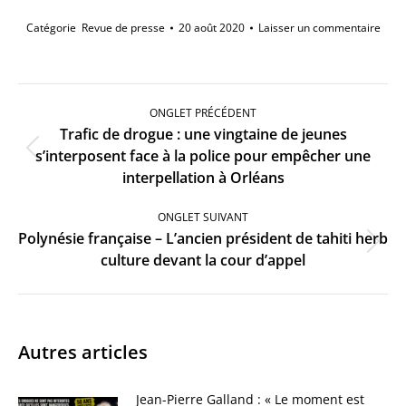
Catégorie
Revue de presse
20 août 2020
Laisser un commentaire
Navigation
de
ONGLET PRÉCÉDENT
commentaire
Trafic de drogue : une vingtaine de jeunes
Onglet
s’interposent face à la police pour empêcher une
précédent
interpellation à Orléans
ONGLET SUIVANT
Polynésie française – L’ancien président de tahiti herb
Onglet
culture devant la cour d’appel
suivant
Autres articles
Jean-Pierre Galland : « Le moment est