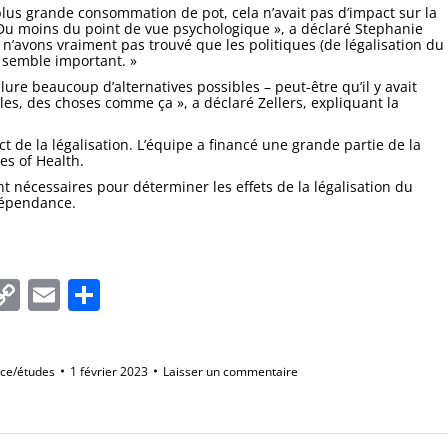
e plus grande consommation de pot, cela n’avait pas d’impact sur la
Du moins du point de vue psychologique », a déclaré Stephanie
 n’avons vraiment pas trouvé que les politiques (de légalisation du
 semble important. »
re beaucoup d’alternatives possibles – peut-être qu’il y avait
ales, des choses comme ça », a déclaré Zellers, expliquant la
t de la légalisation. L’équipe a financé une grande partie de la
es of Health.
 nécessaires pour déterminer les effets de la légalisation du
dépendance.
In
tsApp
essenger
Copy
Email
Partager
Link
nce/études
1 février 2023
Laisser un commentaire