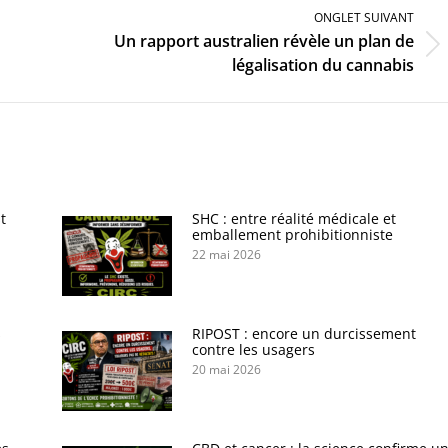
ONGLET SUIVANT
Un rapport australien révèle un plan de
Onglet
légalisation du cannabis
suivant
t
SHC : entre réalité médicale et
emballement prohibitionniste
22 mai 2026
s
RIPOST : encore un durcissement
contre les usagers
20 mai 2026