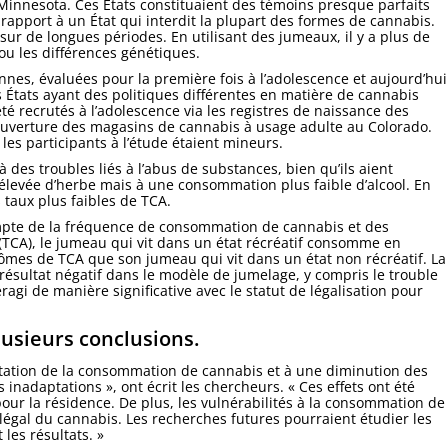
le Minnesota. Ces États constituaient des témoins presque parfaits
 rapport à un État qui interdit la plupart des formes de cannabis.
ur de longues périodes. En utilisant des jumeaux, il y a plus de
ou les différences génétiques.
nnes, évaluées pour la première fois à l’adolescence et aujourd’hui
 États ayant des politiques différentes en matière de cannabis
été recrutés à l’adolescence via les registres de naissance des
uverture des magasins de cannabis à usage adulte au Colorado.
les participants à l’étude étaient mineurs.
 à des troubles liés à l’abus de substances, bien qu’ils aient
levée d’herbe mais à une consommation plus faible d’alcool. En
es taux plus faibles de TCA.
mpte de la fréquence de consommation de cannabis et des
(TCA), le jumeau qui vit dans un état récréatif consomme en
es de TCA que son jumeau qui vit dans un état non récréatif. La
 résultat négatif dans le modèle de jumelage, y compris le trouble
ragi de manière significative avec le statut de légalisation pour
lusieurs conclusions.
entation de la consommation de cannabis et à une diminution des
inadaptations », ont écrit les chercheurs. « Ces effets ont été
ur la résidence. De plus, les vulnérabilités à la consommation de
légal du cannabis. Les recherches futures pourraient étudier les
les résultats. »