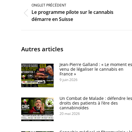
de
ONGLET PRÉCÉDENT
commentaire
Le programme pilote sur le cannabis
Onglet
démarre en Suisse
précédent
Autres articles
Jean-Pierre Galland : « Le moment es
venu de légaliser le cannabis en
France »
9 juin 2026
Un Combat de Malade : défendre le
droits des patients à l’ère des
cannabinoïdes
20 mai 2026