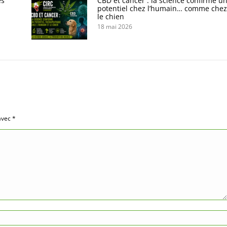
es
CBD et cancer : la science confirme u
potentiel chez l’humain… comme chez
le chien
18 mai 2026
 avec
*