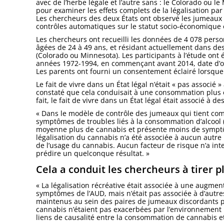
avec de l’herbe légale et l’autre sans : le Colorado ou 
pour examiner les effets complets de la légalisation par
Les chercheurs des deux États ont observé les jumeaux s
contrôles automatiques sur le statut socio-économique 
Les chercheurs ont recueilli les données de 4 078 perso
âgées de 24 à 49 ans, et résidant actuellement dans des
(Colorado ou Minnesota). Les participants à l’étude ont 
années 1972-1994, en commençant avant 2014, date d’o
Les parents ont fourni un consentement éclairé lorsque 
Le fait de vivre dans un État légal n’était « pas associé »
constaté que cela conduisait à une consommation plus é
fait, le fait de vivre dans un État légal était associé à d
« Dans le modèle de contrôle des jumeaux qui tient co
symptômes de troubles liés à la consommation d’alcool 
moyenne plus de cannabis et présente moins de symptôm
légalisation du cannabis n’a été associée à aucun autre
de l’usage du cannabis. Aucun facteur de risque n’a inte
prédire un quelconque résultat. »
Cela a conduit les chercheurs à tirer p
« La légalisation récréative était associée à une augm
symptômes de l’AUD, mais n’était pas associée à d’autres 
maintenus au sein des paires de jumeaux discordants po
cannabis n’étaient pas exacerbées par l’environnement 
liens de causalité entre la consommation de cannabis et 