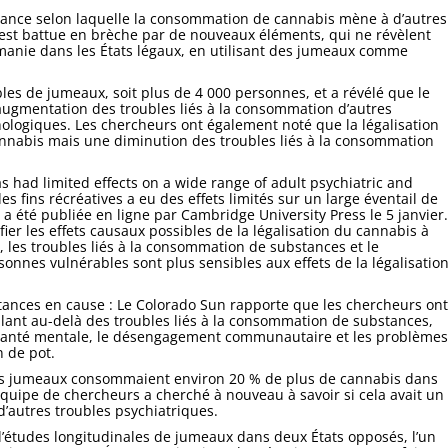
croyance selon laquelle la consommation de cannabis mène à d’autres
 est battue en brèche par de nouveaux éléments, qui ne révèlent
omanie dans les États légaux, en utilisant des jumeaux comme
s de jumeaux, soit plus de 4 000 personnes, et a révélé que le
ne augmentation des troubles liés à la consommation d’autres
hologiques. Les chercheurs ont également noté que la légalisation
nnabis mais une diminution des troubles liés à la consommation
as had limited effects on a wide range of adult psychiatric and
s fins récréatives a eu des effets limités sur un large éventail de
 a été publiée en ligne par Cambridge University Press le 5 janvier.
ier les effets causaux possibles de la légalisation du cannabis à
 les troubles liés à la consommation de substances et le
onnes vulnérables sont plus sensibles aux effets de la légalisatio
ances en cause : Le Colorado Sun rapporte que les chercheurs ont
lant au-delà des troubles liés à la consommation de substances,
 santé mentale, le désengagement communautaire et les problèmes
n de pot.
es jumeaux consommaient environ 20 % de plus de cannabis dans
équipe de chercheurs a cherché à nouveau à savoir si cela avait un
’autres troubles psychiatriques.
études longitudinales de jumeaux dans deux États opposés, l’un