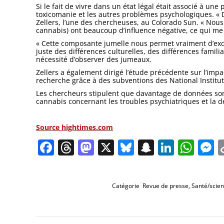
Si le fait de vivre dans un état légal était associé à un
toxicomanie et les autres problèmes psychologiques. « 
Zellers, l’une des chercheuses, au Colorado Sun. « Nous
cannabis) ont beaucoup d’influence négative, ce qui me
« Cette composante jumelle nous permet vraiment d’exclu
juste des différences culturelles, des différences famili
nécessité d’observer des jumeaux.
Zellers a également dirigé l’étude précédente sur l’impac
recherche grâce à des subventions des National Institut
Les chercheurs stipulent que davantage de données sont
cannabis concernant les troubles psychiatriques et la 
Source hightimes.com
Facebook
Threads
Mastodon
X
Bluesky
Snapchat
Linked
Wha
M
Catégorie
Revue de presse
,
Santé/scie
Navigation