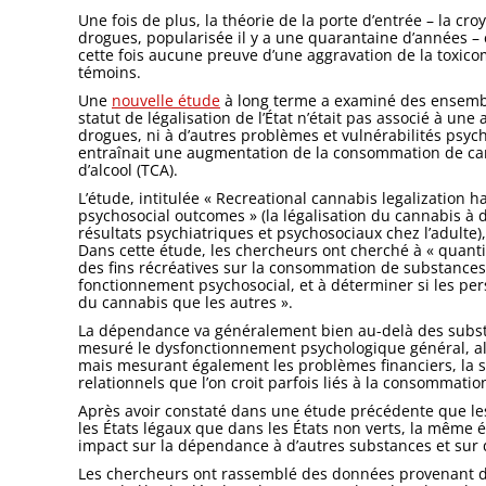
Une fois de plus, la théorie de la porte d’entrée – la 
drogues, popularisée il y a une quarantaine d’années –
cette fois aucune preuve d’une aggravation de la toxic
témoins.
Une
nouvelle étude
à long terme a examiné des ensemble
statut de légalisation de l’État n’était pas associé à u
drogues, ni à d’autres problèmes et vulnérabilités psyc
entraînait une augmentation de la consommation de ca
d’alcool (TCA).
L’étude, intitulée « Recreational cannabis legalization h
psychosocial outcomes » (la légalisation du cannabis à de
résultats psychiatriques et psychosociaux chez l’adulte),
Dans cette étude, les chercheurs ont cherché à « quantif
des fins récréatives sur la consommation de substances,
fonctionnement psychosocial, et à déterminer si les pers
du cannabis que les autres ».
La dépendance va généralement bien au-delà des subst
mesuré le dysfonctionnement psychologique général, al
mais mesurant également les problèmes financiers, la
relationnels que l’on croit parfois liés à la consommatio
Après avoir constaté dans une étude précédente que l
les États légaux que dans les États non verts, la même 
impact sur la dépendance à d’autres substances et sur d
Les chercheurs ont rassemblé des données provenant d’