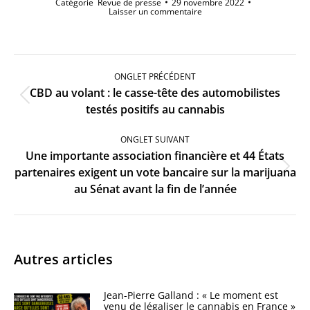
Catégorie
Revue de presse
29 novembre 2022
Laisser un commentaire
Navigation
de
ONGLET PRÉCÉDENT
commentaire
CBD au volant : le casse-tête des automobilistes
Onglet
testés positifs au cannabis
précédent
ONGLET SUIVANT
Une importante association financière et 44 États
Onglet
partenaires exigent un vote bancaire sur la marijuana
suivant
au Sénat avant la fin de l’année
Autres articles
Jean-Pierre Galland : « Le moment est
venu de légaliser le cannabis en France »