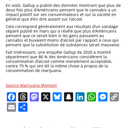
En août, Gallup a publié des données montrant que plus de
deux fois plus d’Américains
pensent que le cannabis a un
impact positif
sur ses consommateurs et sur la société en
général que d’en dire autant sur l’alcool.
Cela
correspond généralement aux résultats d’un sondage
séparé
publié en mars qui a révélé que plus d’Américains
pensent que ce serait bien si les gens passaient au
cannabis et buvaient moins d’alcool par rapport à ceux qui
pensent que la substitution de substances serait mauvaise.
Fait intéressant,
une enquête Gallup de 2020 a montré
séparément
que 86 % des Américains considèrent la
consommation d’alcool comme moralement acceptable,
contre 70 % qui ont dit la même chose à propos de la
consommation de marijuana.
Source Marijuana Moment
Facebook
Threads
Mastodon
X
Bluesky
Snapchat
LinkedIn
Whats
Mes
C
Li
Email
Partager