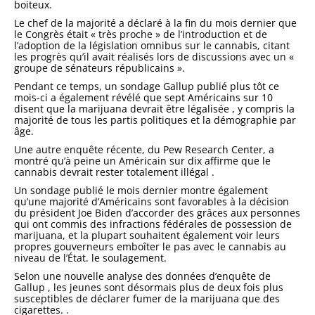
boiteux.
Le chef de la majorité a déclaré à la fin du mois dernier
que
le Congrès était « très proche »
de l’introduction et de
l’adoption de la législation omnibus sur le cannabis, citant
les progrès qu’il avait réalisés lors de discussions avec un «
groupe de sénateurs républicains ».
Pendant ce temps, un sondage Gallup publié plus tôt ce
mois-ci a également révélé que sept Américains sur 10
disent que la marijuana devrait être légalisée
, y compris la
majorité de tous les partis politiques et la démographie par
âge.
Une autre enquête récente, du Pew Research Center, a
montré qu’à peine un Américain sur dix
affirme que le
cannabis devrait rester totalement illégal
.
Un sondage publié le mois dernier montre également
qu’une majorité d’Américains sont favorables à
la décision
du président Joe Biden d’accorder des grâces
aux personnes
qui ont commis des infractions fédérales de possession de
marijuana, et la plupart souhaitent également voir leurs
propres gouverneurs emboîter le pas avec le cannabis au
niveau de l’État. le soulagement.
Selon une nouvelle analyse des données d’enquête de
Gallup , les jeunes sont désormais plus de deux fois plus
susceptibles de déclarer fumer de la marijuana que des
cigarettes.
.