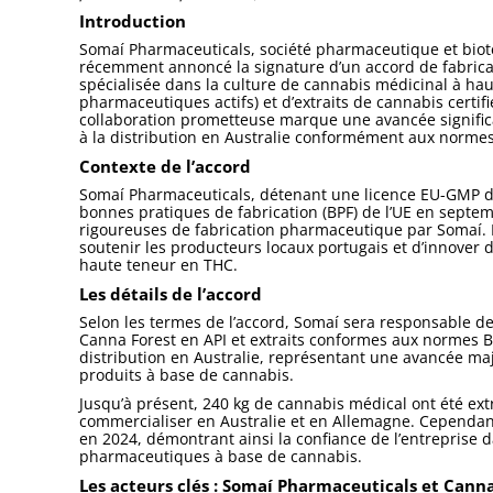
Introduction
Somaí Pharmaceuticals, société pharmaceutique et biot
récemment annoncé la signature d’un accord de fabrica
spécialisée dans la culture de cannabis médicinal à hau
pharmaceutiques actifs) et d’extraits de cannabis certi
collaboration prometteuse marque une avancée signific
à la distribution en Australie conformément aux normes
Contexte de l’accord
Somaí Pharmaceuticals, détenant une licence EU-GMP dél
bonnes pratiques de fabrication (BPF) de l’UE en septe
rigoureuses de fabrication pharmaceutique par Somaí. L
soutenir les producteurs locaux portugais et d’innover d
haute teneur en THC.
Les détails de l’accord
Selon les termes de l’accord, Somaí sera responsable de
Canna Forest en API et extraits conformes aux normes BP
distribution en Australie, représentant une avancée ma
produits à base de cannabis.
Jusqu’à présent, 240 kg de cannabis médical ont été extra
commercialiser en Australie et en Allemagne. Cependan
en 2024, démontrant ainsi la confiance de l’entreprise 
pharmaceutiques à base de cannabis.
Les acteurs clés : Somaí Pharmaceuticals et Cann