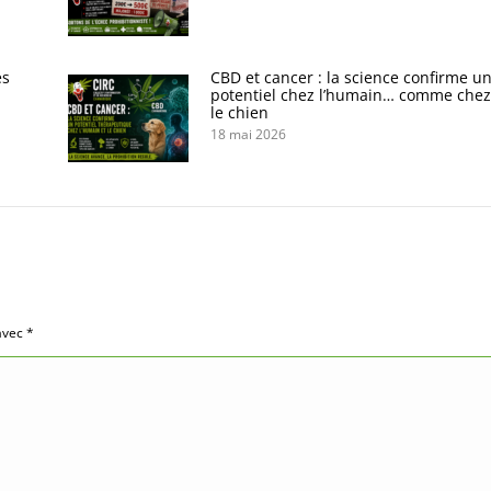
es
CBD et cancer : la science confirme u
potentiel chez l’humain… comme chez
le chien
18 mai 2026
 avec
*