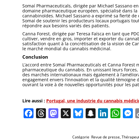
Somaí Pharmaceuticals, dirigée par Michael Sassano en
domaine pharmaceutique européen, spécialisé dans la 
cannabinoïdes. Michael Sassano a exprimé sa fierté de c
Somaí de soutenir les producteurs locaux portugais tout 
répondre aux besoins variés des patients.
Canna Forest, dirigée par Teresa Faísca en tant que PD
cultiver, vendre en gros, importer et exporter du cann
satisfaction quant à la concrétisation de la vision de Can
le marché mondial du cannabis médicinal.
Conclusion
L’accord entre Somaí Pharmaceuticals et Canna Forest 
pharmaceutique du cannabis. En unissant leurs forces, 
des marchés internationaux mais également à l’améliora
engagement envers l’innovation et la qualité témoigne 
ouvrant la voie à de nouvelles opportunités pour les pat
Lire aussi :
Portugal, une industrie du cannabis médici
Facebook
Threads
Mastodon
X
Bluesky
Snapchat
Linked
Wha
M
Catégorie
Revue de presse
,
Thérapeu