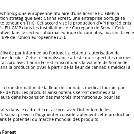
echnologique européenne titulaire d’une licence EU-GMP, a
tion stratégique avec Canna Forest, une entreprise portugaise
te teneur en THC. Cet accord vise la production d’API (ingrédients
fiés EU-GMP dans les installations de Carregado de Somaí. Cette
ative dans le secteur pharmaceutique du cannabis, ouvrant la voie
 BPF de l’Union européenne (UE).
ivrée par Infarmed au Portugal, a obtenu l’autorisation de
mbre dernier. Cette reconnaissance atteste du respect des normes
’accord avec Canna Forest s’inscrit dans la volonté de Somaí de
ans la production d’API à partir de la fleur de cannabis médical à
 la transformation de la fleur de cannabis médical fournie par
F de l’UE. Les produits ainsi obtenus seront destinés à la
jeure dans l’expansion des marchés internationaux pour les
its dans le cadre de cet accord, avec l’intention de les
t, Somaí prévoit d’augmenter considérablement cette production
dans le potentiel du marché mondial des produits
a Forest