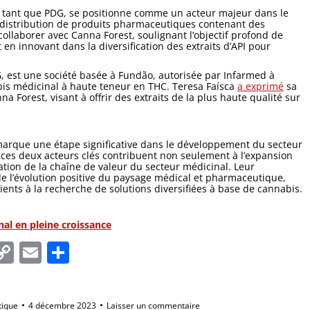
 tant que PDG, se positionne comme un acteur majeur dans le
distribution de produits pharmaceutiques contenant des
ollaborer avec Canna Forest, soulignant l’objectif profond de
en innovant dans la diversification des extraits d’API pour
G, est une société basée à Fundão, autorisée par Infarmed à
abis médicinal à haute teneur en THC. Teresa Faísca
a exprimé
sa
na Forest, visant à offrir des extraits de la plus haute qualité sur
marque une étape significative dans le développement du secteur
ces deux acteurs clés contribuent non seulement à l’expansion
tion de la chaîne de valeur du secteur médicinal. Leur
de l’évolution positive du paysage médical et pharmaceutique,
ients à la recherche de solutions diversifiées à base de cannabis.
nal en pleine croissance
In
tsApp
essenger
Copy
Email
Partager
Link
tique
4 décembre 2023
Laisser un commentaire