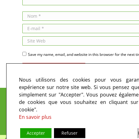
Nom *
E-mail *
Site Web
Save my name, email, and website in this browser for the next t
Publier des commentaires
Nous utilisons des cookies pour vous garant
expérience sur notre site web. Si vous pensez que 
Le CIRC sur les ondes et sur le web
simplement sur "Accepter". Vous pouvez égalemen
de cookies que vous souhaitez en cliquant su
cookie".
En savoir plus
Accepter
Refuser