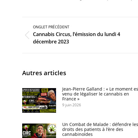
Navigation
de
ONGLET PRÉCÉDENT
commentaire
Cannabis Circus, l’émission du lundi 4
Onglet
décembre 2023
précédent
Autres articles
Jean-Pierre Galland : « Le moment es
venu de légaliser le cannabis en
France »
9 juin 2026
Un Combat de Malade : défendre le
droits des patients à l’ère des
cannabinoïdes