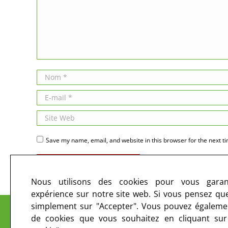
Nom *
E-mail *
Site Web
Save my name, email, and website in this browser for the next t
Publier des commentaires
Nous utilisons des cookies pour vous garant
expérience sur notre site web. Si vous pensez que 
Le CIRC sur les ondes et sur le web
simplement sur "Accepter". Vous pouvez égalemen
de cookies que vous souhaitez en cliquant su