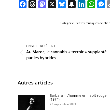
Facebook
Threads
Mastodon
X
Bluesky
Snapchat
Linked
Wha
M
Catégorie
Petites musiques de cha
Navigation
de
ONGLET PRÉCÉDENT
commentaire
Au Maroc, le cannabis « terroir » supplanté
Onglet
par les hybrides
précédent
Autres articles
Barbara – L’homme en habit rouge
(1974)
27 septembre 2021