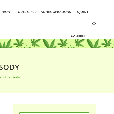
 FRONT !
QUEL CIRC ?
ADHÉSIONS/ DONS
18 JOINT
Search:
GALERIES
PSODY
can Rhapsody