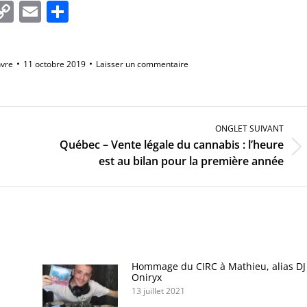
In
tsApp
essenger
Copy
Email
Partager
Link
nvre
11 octobre 2019
Laisser un commentaire
ONGLET SUIVANT
Québec – Vente légale du cannabis : l’heure
Onglet
est au bilan pour la première année
suivant
Hommage du CIRC à Mathieu, alias DJ
Oniryx
13 juillet 2021