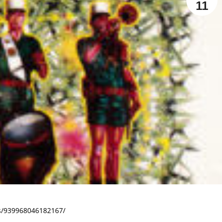
11
s/939968046182167/