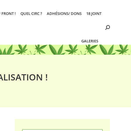
 FRONT !
QUEL CIRC ?
ADHÉSIONS/ DONS
18 JOINT
Search:
GALERIES
ALISATION !