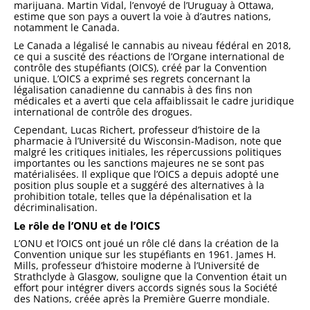
marijuana. Martin Vidal, l’envoyé de l’Uruguay à Ottawa,
estime que son pays a ouvert la voie à d’autres nations,
notamment le Canada.
Le Canada a légalisé le cannabis au niveau fédéral en 2018,
ce qui a suscité des réactions de l’Organe international de
contrôle des stupéfiants (OICS), créé par la Convention
unique. L’OICS a exprimé ses regrets concernant la
légalisation canadienne du cannabis à des fins non
médicales et a averti que cela affaiblissait le cadre juridique
international de contrôle des drogues.
Cependant, Lucas Richert, professeur d’histoire de la
pharmacie à l’Université du Wisconsin-Madison, note que
malgré les critiques initiales, les répercussions politiques
importantes ou les sanctions majeures ne se sont pas
matérialisées. Il explique que l’OICS a depuis adopté une
position plus souple et a suggéré des alternatives à la
prohibition totale, telles que la dépénalisation et la
décriminalisation.
Le rôle de l’ONU et de l’OICS
L’ONU et l’OICS ont joué un rôle clé dans la création de la
Convention unique sur les stupéfiants en 1961. James H.
Mills, professeur d’histoire moderne à l’Université de
Strathclyde à Glasgow, souligne que la Convention était un
effort pour intégrer divers accords signés sous la Société
des Nations, créée après la Première Guerre mondiale.