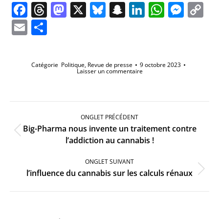
Facebook
Threads
Mastodon
X
Bluesky
Snapchat
LinkedIn
Whats
Mes
C
Li
Email
Partager
Catégorie
Politique
,
Revue de presse
9 octobre 2023
Laisser un commentaire
Navigation
de
ONGLET PRÉCÉDENT
commentaire
Big-Pharma nous invente un traitement contre
Onglet
l’addiction au cannabis !
précédent
ONGLET SUIVANT
Onglet
l’influence du cannabis sur les calculs rénaux
suivant