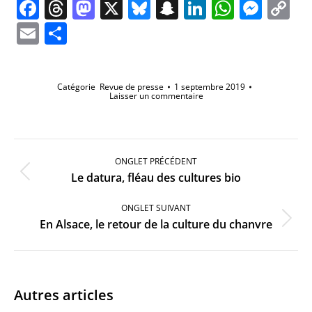
Facebook
Threads
Mastodon
X
Bluesky
Snapchat
LinkedIn
Whats
Mes
C
Li
Email
Partager
Catégorie
Revue de presse
1 septembre 2019
Laisser un commentaire
Navigation
de
ONGLET PRÉCÉDENT
commentaire
Onglet
Le datura, fléau des cultures bio
précédent
ONGLET SUIVANT
Onglet
En Alsace, le retour de la culture du chanvre
suivant
Autres articles