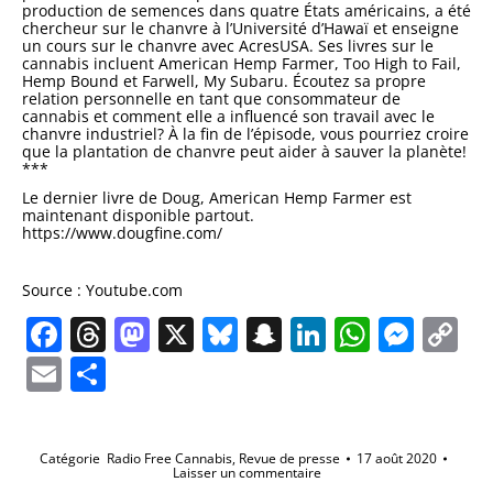
production de semences dans quatre États américains, a été
chercheur sur le chanvre à l’Université d’Hawaï et enseigne
un cours sur le chanvre avec AcresUSA. Ses livres sur le
cannabis incluent American Hemp Farmer, Too High to Fail,
Hemp Bound et Farwell, My Subaru. Écoutez sa propre
relation personnelle en tant que consommateur de
cannabis et comment elle a influencé son travail avec le
chanvre industriel? À la fin de l’épisode, vous pourriez croire
que la plantation de chanvre peut aider à sauver la planète!
***
Le dernier livre de Doug, American Hemp Farmer est
maintenant disponible partout.
https://www.dougfine.com/
Source : Youtube.com
Facebook
Threads
Mastodon
X
Bluesky
Snapchat
LinkedIn
Whats
Mes
C
Li
Email
Partager
Catégorie
Radio Free Cannabis
,
Revue de presse
17 août 2020
Laisser un commentaire