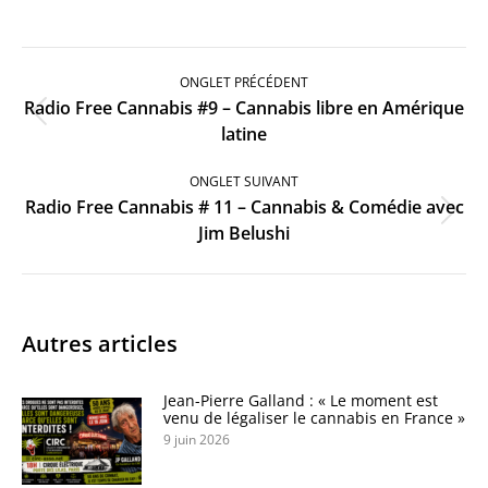
Navigation
de
ONGLET PRÉCÉDENT
commentaire
Radio Free Cannabis #9 – Cannabis libre en Amérique
Onglet
latine
précédent
ONGLET SUIVANT
Radio Free Cannabis # 11 – Cannabis & Comédie avec
Onglet
Jim Belushi
suivant
Autres articles
Jean-Pierre Galland : « Le moment est
venu de légaliser le cannabis en France »
9 juin 2026